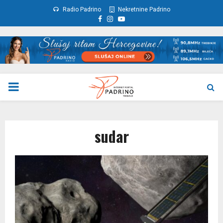
Radio Padrino
Nekretnine Padrino
Facebook
Instagram
Youtube
PRIMARY
MENU
sudar