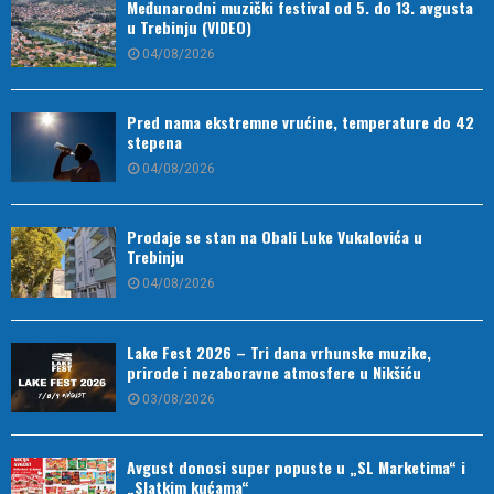
Međunarodni muzički festival od 5. do 13. avgusta
u Trebinju (VIDEO)
04/08/2026
Pred nama ekstremne vrućine, temperature do 42
stepena
04/08/2026
Prodaje se stan na Obali Luke Vukalovića u
Trebinju
04/08/2026
Lake Fest 2026 – Tri dana vrhunske muzike,
prirode i nezaboravne atmosfere u Nikšiću
03/08/2026
Avgust donosi super popuste u „SL Marketima“ i
„Slatkim kućama“