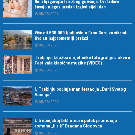
Ne izbjegavajte lan zbog gužvanja: Ovi trikovi
čuvaju njegov uredan izgled cijeli dan
05/08/2026
Više od 630.000 ljudi ušlo u Crnu Goru za vikend:
Ovo su najprometniji prelazi
05/08/2026
Trebinje: Izložba umjetničke fotografije u okviru
Festivala klasične muzike (VIDEO)
05/08/2026
U Trebinju počinje manifestacija „Dani Svetog
Vasilija“
05/08/2026
U trebinjskoj biblioteci u petak promocija
romana „Ilirik“ Dragana Glogovca
05/08/2026