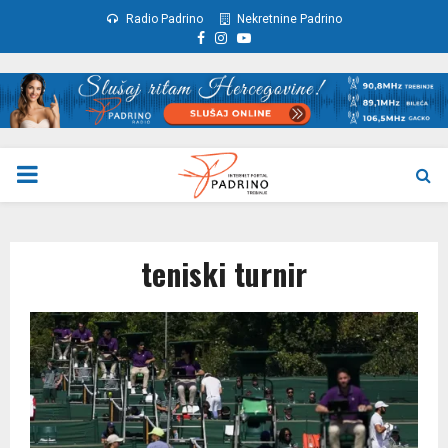
Radio Padrino
Nekretnine Padrino
Facebook
Instagram
Youtube
PRIMARY
MENU
teniski turnir