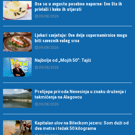
Ose su u avgustu posebno naporne: Evo šta ih
privlači i kako ih otjerati
09/08/2026
Ljekari savjetuju: Ove dvije supernamirnice mogu
biti saveznik vašeg srca
09/08/2026
Najbolje od „Mojih 50“: Tajči
09/08/2026
Prelijepa priroda Nevesinja u znaku druženja i
takmičenja na Alagovcu
09/08/2026
Kapitalan ulov na Bilećkom jezeru: Som duži od
dva metra i težak 50 kilograma