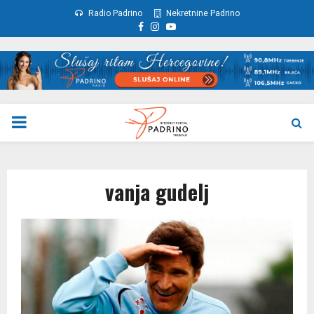
Radio Padrino
Nekretnine Padrino
Facebook
Instagram
Youtube
PRIMARY
MENU
vanja gudelj