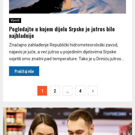
Vijesti
Pogledajte u kojem dijelu Srpske je jutros bilo
najhladnije
Značajno zahlađenje Republički hidrometeorološki zavod,
najavio je juče, a već jutros u pojedinim dijelovima Srpske
osjetili smo znatni pad temperature. Tako je u Driniću jutros...
Pročitaj više
Paginacija
1
2
…
4
članaka