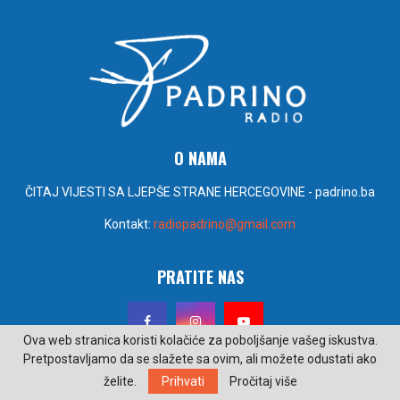
O NAMA
ČITAJ VIJESTI SA LJEPŠE STRANE HERCEGOVINE - padrino.ba
Kontakt:
radiopadrino@gmail.com
PRATITE NAS
Ova web stranica koristi kolačiće za poboljšanje vašeg iskustva.
Pretpostavljamo da se slažete sa ovim, ali možete odustati ako
želite.
Prihvati
Pročitaj više