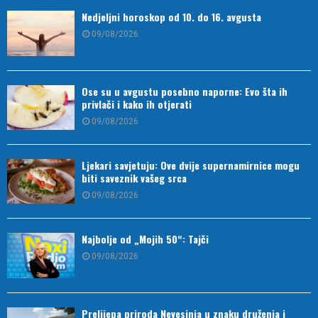
Nedjeljni horoskop od 10. do 16. avgusta
09/08/2026
Ose su u avgustu posebno naporne: Evo šta ih
privlači i kako ih otjerati
09/08/2026
Ljekari savjetuju: Ove dvije supernamirnice mogu
biti saveznik vašeg srca
09/08/2026
Najbolje od „Mojih 50“: Tajči
09/08/2026
Prelijepa priroda Nevesinja u znaku druženja i