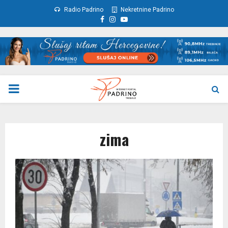
Radio Padrino
Nekretnine Padrino
Facebook
Instagram
Youtube
PRIMARY
MENU
zima