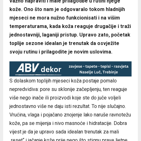
važno napraviti i male prilagodbe u rutini njege
kože. Ono što nam je odgovaralo tokom hladnijih
mjeseci ne mora nužno funkcionisati i na višim
temperaturama, kada koža reaguje drugačije i traži
jednostavniji, laganiji pristup. Upravo zato, početak
toplije sezone idealan je trenutak da osvježite
svoju rutinu i prilagodite je novim uslovima.
S dolaskom toplijih mjeseci koža postaje pomalo
nepredvidiva: pore su sklonije začepljenju, ten reaguje
više nego inače ili proizvodi koje ste do juče voljeli
jednostavno više ne daju isti rezultat. To nije slučajno.
Vrućina, vlaga i pojačano znojenje lako naruše ravnotežu
kože, pa se mijenja i nivo masnoće i hidratacije. Dobra
vijest je da je upravo sada idealan trenutak za mali
„reset“ i jačanje kože prije nego što stignu prave ljetne