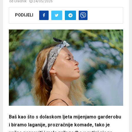
od
Urednik
24/05/2026
PODIJELI
Baš kao što s dolaskom ljeta mijenjamo garderobu
i biramo laganije, prozračnije komade, tako je