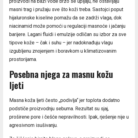
proizvodi na bazi vode brzo se upijaju, ne ostavljaju
masni trag i pružaju sve što koži treba. Sastojci poput
hijaluronske kiseline pomažu da se zadrži vlaga, dok
niacinamid može pomoći u regulaciji masnoće i jačanju
barijere. Lagani fluidi i emulzije odličan su izbor za sve
tipove kože – čak i suhu – jer nadoknađuju vlagu
izgubljenu znojenjem i boravkom u klimatizovanim
prostorijama.
Posebna njega za masnu kožu
ljeti
Masna koža ljeti često „podivlja“ jer toplota dodatno
podstiče proizvodnju sebuma. Rezultat su sjaj,
proširene pore i češće nepravilnosti. Ipak, rješenje nije u
agresivnom isušivanju.