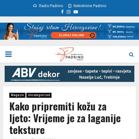
Radio Padrino
Nekretnine Padrino
Facebook
Instagram
Youtube
PRIMARY
MENU
Magazin
Uncategorized
Kako pripremiti kožu za
ljeto: Vrijeme je za laganije
teksture