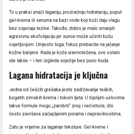
To u praksi znači laganiju, prozračniju hidrataciju, poput
gel-krema ili seruma na bazi vode koji koži daju vlagu
bez osjećaja težine. Takođe, dobro je malo smanjiti
agresivnu eksfolijaciju jer sunce može učiniti kožu
osjetljivijom. Umjesto toga, fokus prebacite na jačanje
kožne barijere. Kada je koža uravnotežena, sve ostalo
ide lakše – i ten izgleda svježije bez puno truda.
Lagana hidratacija je ključna
Jedna od češćih grešaka jeste zadržavanje teških,
bogatih zimskih krema i tokom ljeta. U toplijim uslovima
takve formule mogu „zarobiti“ znoj i nečistoće, što
često završava začepljenim porama i nepravilnostima.
Zato je vrijeme za laganije teksture. Gel-kreme i