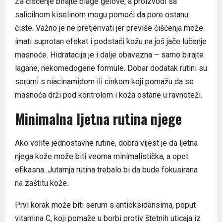
Za čišćenje birajte blage gelove, a proizvodi sa
salicilnom kiselinom mogu pomoći da pore ostanu
čiste. Važno je ne pretjerivati jer previše čišćenja može
imati suprotan efekat i podstaći kožu na još jače lučenje
masnoće. Hidratacija je i dalje obavezna – samo birajte
lagane, nekomedogene formule. Dobar dodatak rutini su
serumi s niacinamidom ili cinkom koji pomažu da se
masnoća drži pod kontrolom i koža ostane u ravnoteži.
Minimalna ljetna rutina njege
Ako volite jednostavne rutine, dobra vijest je da ljetna
njega kože može biti veoma minimalistička, a opet
efikasna. Jutarnja rutina trebalo bi da bude fokusirana
na zaštitu kože.
Prvi korak može biti serum s antioksidansima, poput
vitamina C, koji pomaže u borbi protiv štetnih uticaja iz