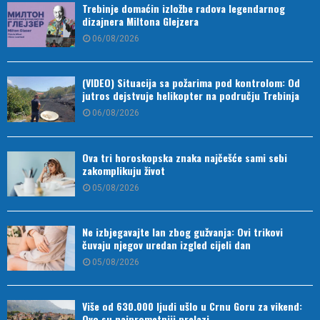
Trebinje domaćin izložbe radova legendarnog
dizajnera Miltona Glejzera
06/08/2026
(VIDEO) Situacija sa požarima pod kontrolom: Od
jutros dejstvuje helikopter na području Trebinja
06/08/2026
Ova tri horoskopska znaka najčešće sami sebi
zakomplikuju život
05/08/2026
Ne izbjegavajte lan zbog gužvanja: Ovi trikovi
čuvaju njegov uredan izgled cijeli dan
05/08/2026
Više od 630.000 ljudi ušlo u Crnu Goru za vikend:
Ovo su najprometniji prelazi