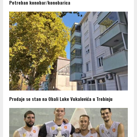
Potreban konobar/konobarica
Prodaje se stan na Obali Luke Vukalovića u Trebinju