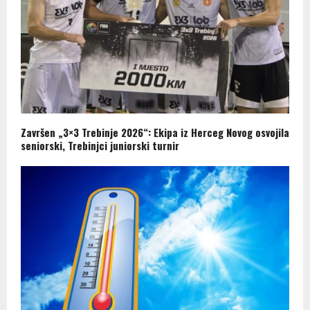
Završen „3×3 Trebinje 2026“: Ekipa iz Herceg Novog osvojila
seniorski, Trebinjci juniorski turnir