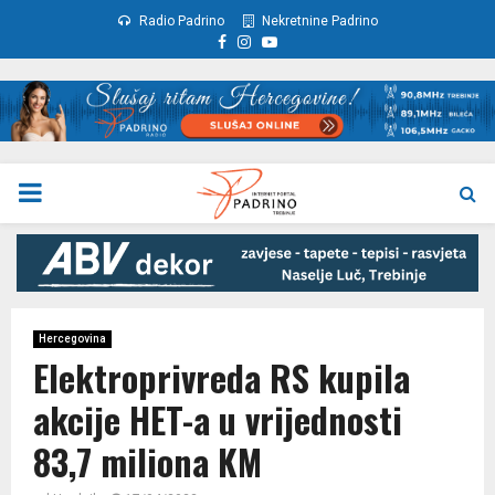
Radio Padrino
Nekretnine Padrino
Facebook
Instagram
Youtube
PRIMARY
MENU
Hercegovina
Elektroprivreda RS kupila
akcije HET-a u vrijednosti
83,7 miliona KM