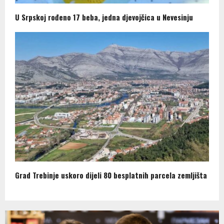
U Srpskoj rođeno 17 beba, jedna djevojčica u Nevesinju
Grad Trebinje uskoro dijeli 80 besplatnih parcela zemljišta