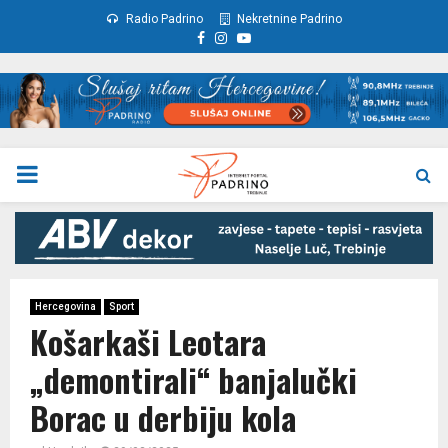
Radio Padrino
Nekretnine Padrino
Facebook
Instagram
Youtube
PRIMARY
MENU
Hercegovina
Sport
Košarkaši Leotara
„demontirali“ banjalučki
Borac u derbiju kola