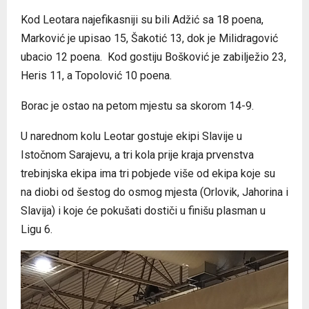
Kod Leotara najefikasniji su bili Adžić sa 18 poena,
Marković je upisao 15, Šakotić 13, dok je Milidragović
ubacio 12 poena. Kod gostiju Bošković je zabilježio 23,
Heris 11, a Topolović 10 poena.
Borac je ostao na petom mjestu sa skorom 14-9.
U narednom kolu Leotar gostuje ekipi Slavije u
Istočnom Sarajevu, a tri kola prije kraja prvenstva
trebinjska ekipa ima tri pobjede više od ekipa koje su
na diobi od šestog do osmog mjesta (Orlovik, Jahorina i
Slavija) i koje će pokušati dostiči u finišu plasman u
Ligu 6.
P
r
e