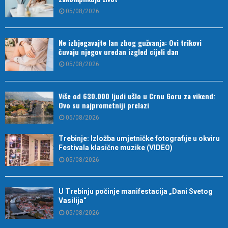
05/08/2026
Ne izbjegavajte lan zbog gužvanja: Ovi trikovi
čuvaju njegov uredan izgled cijeli dan
05/08/2026
Više od 630.000 ljudi ušlo u Crnu Goru za vikend:
Ovo su najprometniji prelazi
05/08/2026
Trebinje: Izložba umjetničke fotografije u okviru
Festivala klasične muzike (VIDEO)
05/08/2026
U Trebinju počinje manifestacija „Dani Svetog
Vasilija“
05/08/2026