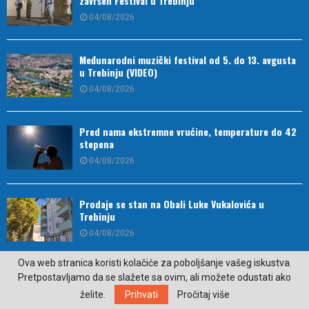
završen Festival u Trebinju
04/08/2026
Međunarodni muzički festival od 5. do 13. avgusta
u Trebinju (VIDEO)
04/08/2026
Pred nama ekstremne vrućine, temperature do 42
stepena
04/08/2026
Prodaje se stan na Obali Luke Vukalovića u
Trebinju
04/08/2026
Ova web stranica koristi kolačiće za poboljšanje vašeg iskustva.
Lake Fest 2026 – Tri dana vrhunske muzike,
Pretpostavljamo da se slažete sa ovim, ali možete odustati ako
prirode i nezaboravne atmosfere u Nikšiću
želite.
Prihvati
Pročitaj više
03/08/2026