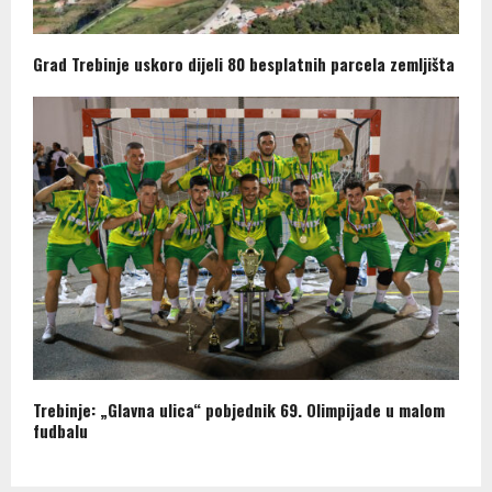
Grad Trebinje uskoro dijeli 80 besplatnih parcela zemljišta
Trebinje: „Glavna ulica“ pobjednik 69. Olimpijade u malom
fudbalu