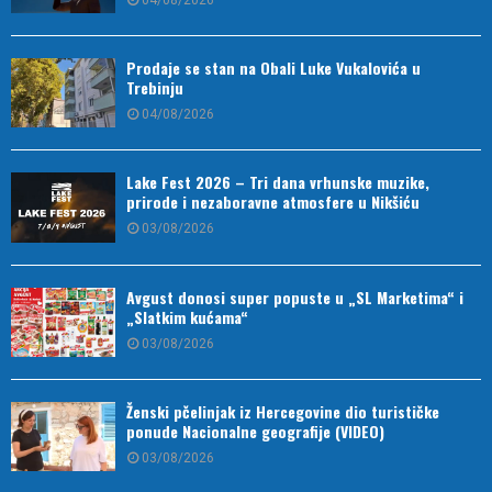
Prodaje se stan na Obali Luke Vukalovića u
Trebinju
04/08/2026
Lake Fest 2026 – Tri dana vrhunske muzike,
prirode i nezaboravne atmosfere u Nikšiću
03/08/2026
Avgust donosi super popuste u „SL Marketima“ i
„Slatkim kućama“
03/08/2026
Ženski pčelinjak iz Hercegovine dio turističke
ponude Nacionalne geografije (VIDEO)
03/08/2026