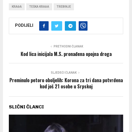
KRAĐA
TEŠKA KRAĐA
TREBINJE
PODIJELI
PRETHODNI ČLANAK
Кod lica inicijala M.S. pronađena opojna droga
SLJEDEĆI ČLANAK
Preminulo petoro oboljelih: Korona za tri dana potvrđena
kod još 21 osobe u Srpskoj
SLIČNI ČLANCI