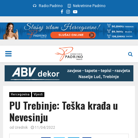
Radio Padrino
Nekretnine Padrino
Facebook
Instagram
Youtube
PRIMARY
MENU
Hercegovina
Vijesti
PU Trebinje: Teška krađa u
Nevesinju
od
Urednik
11/04/2022