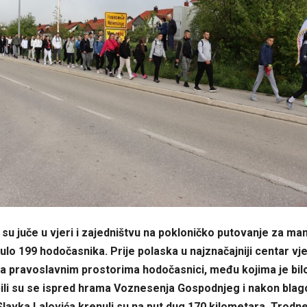
 su juče u vjeri i zajedništvu na pokloničko putovanje za man
lo 199 hodočasnika. Prije polaska u najznačajniji centar v
a pravoslavnim prostorima hodočasnici, među kojima je bilo
pili su se ispred hrama Voznesenja Gospodnjeg i nakon blag
lavka Lalovića krenuli su na put dug 170 kilometara. Trodn