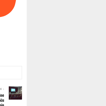
AK
ine
iću
nin