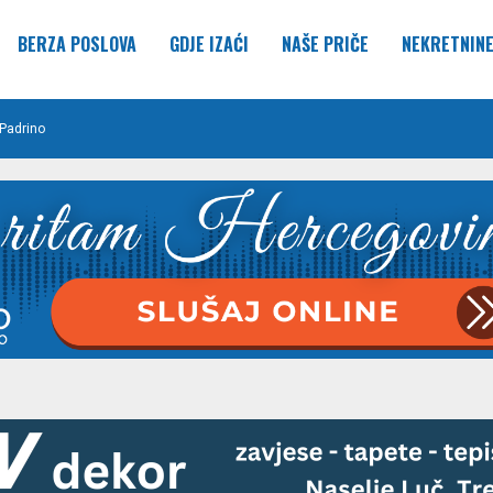
BERZA POSLOVA
GDJE IZAĆI
NAŠE PRIČE
NEKRETNIN
Padrino