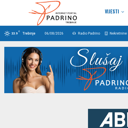
VIJESTI
C
Trebinje
06/08/2026
Radio Padrino
Nekretnine 
33.9