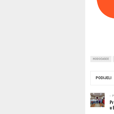
HODOČAŠĆE
PODIJELI
P
Pr
u 