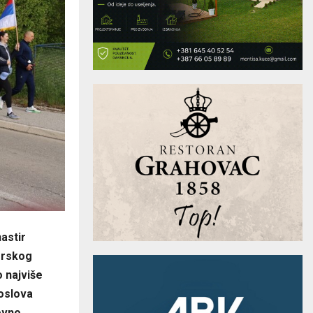
astir
jerskog
 najviše
oslova
evno