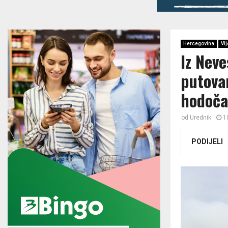
Hercegovina
Vij
Iz Neve
putova
hodoča
od
Urednik
1
PODIJELI