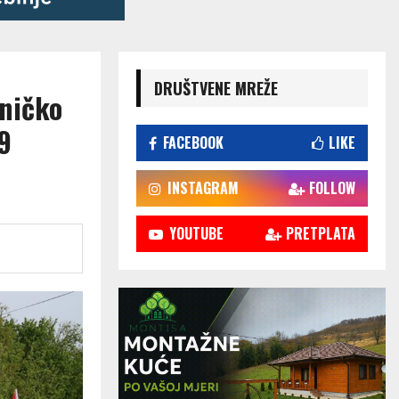
DRUŠTVENE MREŽE
oničko
9
FACEBOOK
LIKE
INSTAGRAM
FOLLOW
YOUTUBE
PRETPLATA