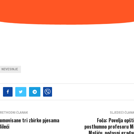
NEVESINJE
RETHODNI ČLANAK
SLJEDEĆI ČLAN
omovisane tri zbirke pjesama
Foča: Povelja opšt
Bileći
posthumno profesoru M
Mašiću, počasni građa