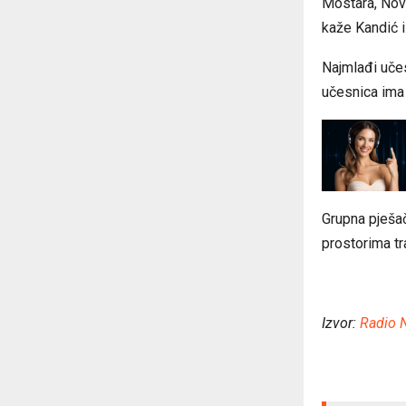
Mostara, Novo
kaže Kandić i
Najmlađi učes
učesnica ima
Grupna pješač
prostorima tr
Izvor:
Radio 