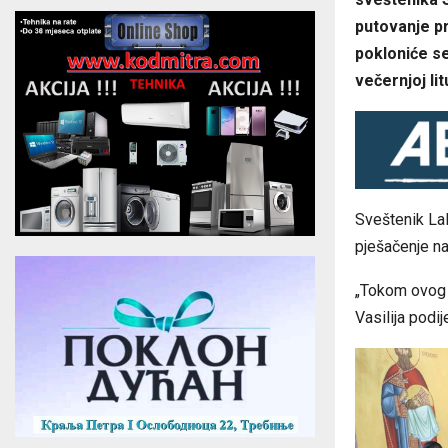
putovanje pr
pokloniće s
večernjoj litu
Sveštenik Lal
pješačenje na
„Tokom ovog p
Vasilija podij