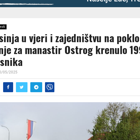
esti
sinja u vjeri i zajedništvu na pokl
nje za manastir Ostrog krenulo 19
snika
0/05/2025