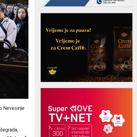
o Nevesinje
išegrada,