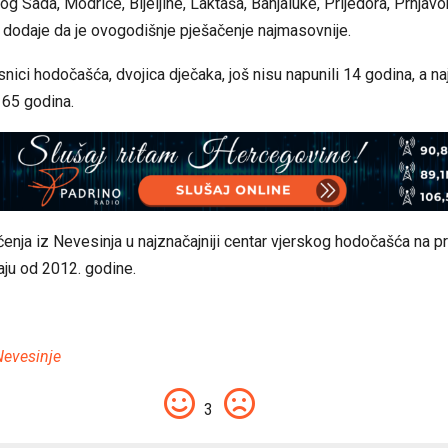
g Sada, Modriče, Bijeljine, Laktaša, Banjaluke, Prijedora, Prnjavo
 dodaje da je ovogodišnje pješačenje najmasovnije.
nici hodočašća, dvojica dječaka, još nisu napunili 14 godina, a naj
 65 godina.
enja iz Nevesinja u najznačajniji centar vjerskog hodočašća na 
aju od 2012. godine.
Nevesinje
3