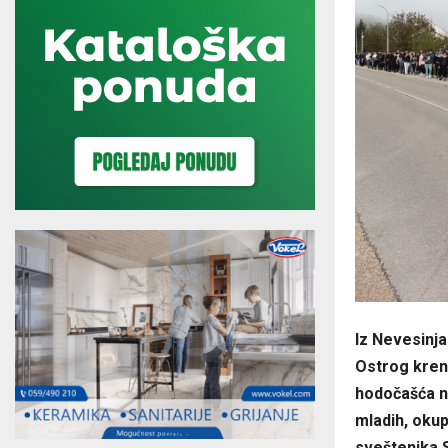
Iz Nevesinja
Ostrog krenu
hodočašća n
mladih, oku
sveštenika S