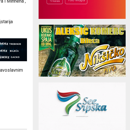
ra i Minhena“,
starija
pravoslavnim