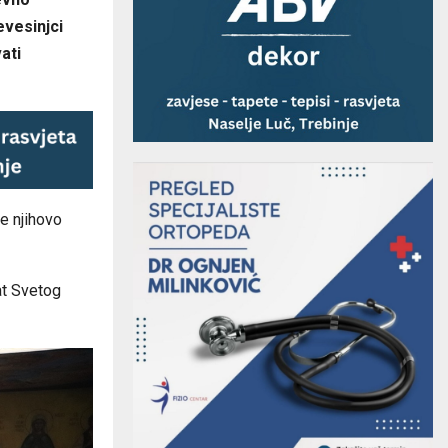
evesinjci
ati
e njihovo
at Svetog