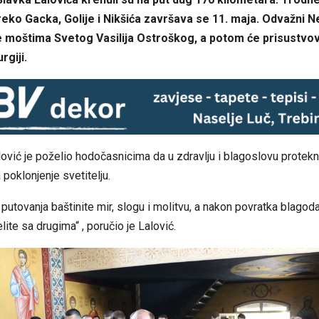
eko Gacka, Golije i Nikšića završava se 11. maja. Odvažni N
e moštima Svetog Vasilija Ostroškog, a potom će prisustvov
rgiji.
ović je poželio hodočasnicima da u zdravlju i blagoslovu protekn
 poklonjenje svetitelju.
utovanja baštinite mir, slogu i molitvu, a nakon povratka blagod
elite sa drugima“ , poručio je Lalović.