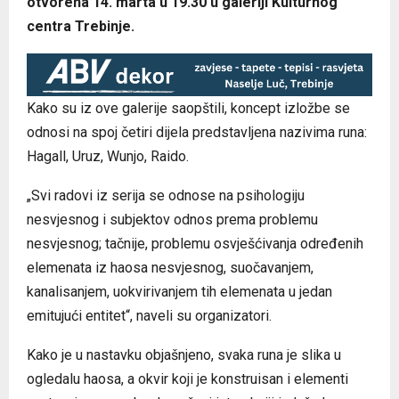
otvorena 14. marta u 19.30 u galeriji Kulturnog
centra Trebinje.
Kako su iz ove galerije saopštili, koncept izložbe se
odnosi na spoj četiri dijela predstavljena nazivima runa:
Hagall, Uruz, Wunjo, Raido.
„Svi radovi iz serija se odnose na psihologiju
nesvjesnog i subjektov odnos prema problemu
nesvjesnog; tačnije, problemu osvješćivanja određenih
elemenata iz haosa nesvjesnog, suočavanjem,
kanalisanjem, uokvirivanjem tih elemenata u jedan
emitujući entitet“, naveli su organizatori.
Kako je u nastavku objašnjeno, svaka runa je slika u
ogledalu haosa, a okvir koji je konstruisan i elementi