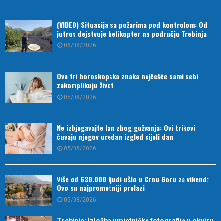
(VIDEO) Situacija sa požarima pod kontrolom: Od
jutros dejstvuje helikopter na području Trebinja
06/08/2026
Ova tri horoskopska znaka najčešće sami sebi
zakomplikuju život
05/08/2026
Ne izbjegavajte lan zbog gužvanja: Ovi trikovi
čuvaju njegov uredan izgled cijeli dan
05/08/2026
Više od 630.000 ljudi ušlo u Crnu Goru za vikend:
Ovo su najprometniji prelazi
05/08/2026
Trebinje: Izložba umjetničke fotografije u okviru