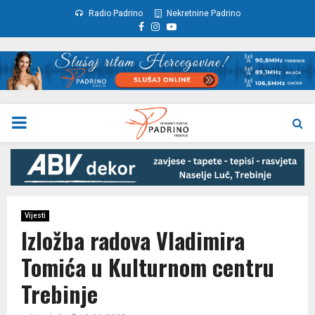
Radio Padrino
Nekretnine Padrino
Facebook
Instagram
Youtube
PRIMARY
MENU
Vijesti
Izložba radova Vladimira
Tomića u Kulturnom centru
Trebinje