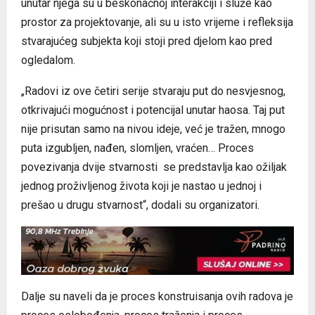
unutar njega su u beskonačnoj interakciji i služe kao
prostor za projektovanje, ali su u isto vrijeme i refleksija
stvarajućeg subjekta koji stoji pred djelom kao pred
ogledalom.
„Radovi iz ove četiri serije stvaraju put do nesvjesnog,
otkrivajući mogućnost i potencijal unutar haosa. Taj put
nije prisutan samo na nivou ideje, već je tražen, mnogo
puta izgubljen, nađen, slomljen, vraćen… Proces
povezivanja dvije stvarnosti se predstavlja kao ožiljak
jednog proživljenog života koji je nastao u jednoj i
prešao u drugu stvarnost“, dodali su organizatori.
Dalje su naveli da je proces konstruisanja ovih radova je