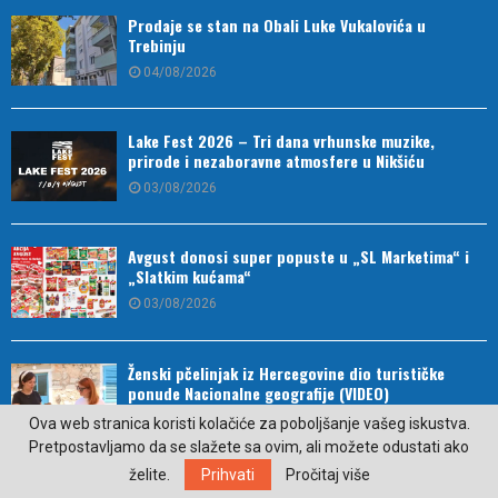
Prodaje se stan na Obali Luke Vukalovića u
Trebinju
04/08/2026
Lake Fest 2026 – Tri dana vrhunske muzike,
prirode i nezaboravne atmosfere u Nikšiću
03/08/2026
Avgust donosi super popuste u „SL Marketima“ i
„Slatkim kućama“
03/08/2026
Ženski pčelinjak iz Hercegovine dio turističke
ponude Nacionalne geografije (VIDEO)
03/08/2026
Ova web stranica koristi kolačiće za poboljšanje vašeg iskustva.
Pretpostavljamo da se slažete sa ovim, ali možete odustati ako
želite.
Prihvati
Pročitaj više
Drugo mjesto za strijelce u finalu Kupa Republike