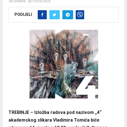
od
Urednik
13/03/2025
PODIJELI
TREBINJE – Izložba radova pod nazivom „4“
akademskog slikara Vladimira Tomića biće