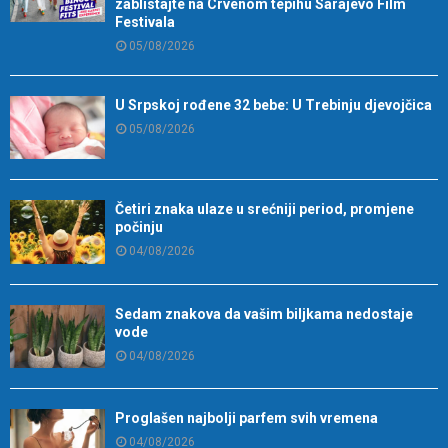
zablistajte na Crvenom tepihu Sarajevo Film
Festivala
05/08/2026
U Srpskoj rođene 32 bebe: U Trebinju djevojčica
05/08/2026
Četiri znaka ulaze u srećniji period, promjene
počinju
04/08/2026
Sedam znakova da vašim biljkama nedostaje
vode
04/08/2026
Proglašen najbolji parfem svih vremena
04/08/2026