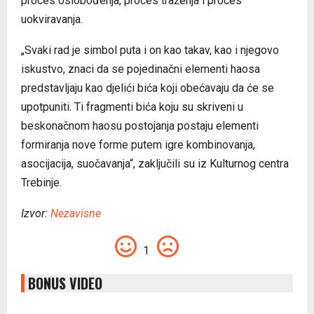
proces oslobođenja, proces traženja i proces
uokviravanja.
„Svaki rad je simbol puta i on kao takav, kao i njegovo
iskustvo, znaci da se pojedinačni elementi haosa
predstavljaju kao djelići bića koji obećavaju da će se
upotpuniti. Ti fragmenti bića koju su skriveni u
beskonačnom haosu postojanja postaju elementi
formiranja nove forme putem igre kombinovanja,
asocijacija, suočavanja“, zaključili su iz Kulturnog centra
Trebinje.
Izvor:
Nezavisne
1
BONUS VIDEO