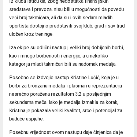
Iz kluba ističu da, zbog nedostatka finansijskih
sredstava i prevoza, nisu bili u mogućnosti da povedu
veći broj takmičara, ali da su i ovih sedam mladih
sportista dostojno predstavili svoj klub, grad i sav trud
uložen kroz treninge.
Iza ekipe su odlični nastupi, veliki broj dobijenih borbi,
kao i mnogo borbenosti i energije, a u nekoliko
kategorija mladi takmičari bili su nadomak medalja.
Posebno se izdvojio nastup Kristine Lučić, koja je u
borbi za bronzanu medalju i plasman u reprezentaciju
nesrećno poražena rezultatom 3:2 u posljednjim
sekundama meča. Iako je medalja izmakla za korak,
Kristina je pokazala veliki kvalitet, srce i potencijal za
buduće uspjehe.
Posebnu vrijednost ovom nastupu daje činjenica da je