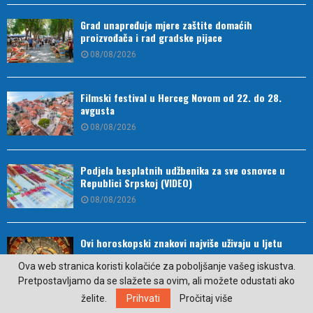
Grad unapređuje mjere zaštite domaćih
proizvođača i rad gradske pijace
08/08/2026
Filmski festival u Herceg Novom od 22. do 28.
avgusta
08/08/2026
Podjela besplatnih udžbenika za sve osnovce u
Republici Srpskoj (VIDEO)
08/08/2026
Ovi horoskopski znakovi najviše uživaju u ljetu
07/08/2026
Ova web stranica koristi kolačiće za poboljšanje vašeg iskustva.
Pretpostavljamo da se slažete sa ovim, ali možete odustati ako
želite.
Prihvati
Pročitaj više