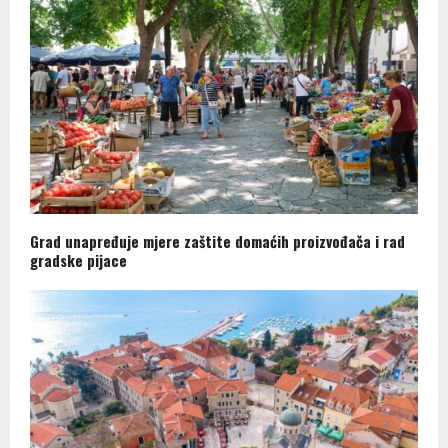
Grad unapređuje mjere zaštite domaćih proizvođača i rad
gradske pijace