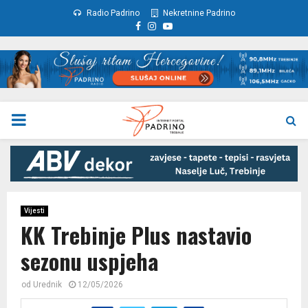
Radio Padrino
Nekretnine Padrino
Facebook
Instagram
Youtube
PRIMARY
MENU
Vijesti
KK Trebinje Plus nastavio
sezonu uspjeha
od
Urednik
12/05/2026