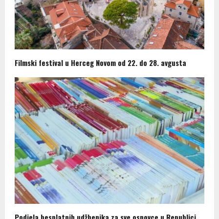
Filmski festival u Herceg Novom od 22. do 28. avgusta
Podjela besplatnih udžbenika za sve osnovce u Republici