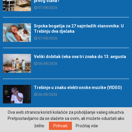
prvog stana?
07/08/2026
Srpska bogatija za 27 najmlađih stanovnika: U
Trebinju dva dječaka
07/08/2026
Veliki dobitak čeka ova tri znaka do 13. avgusta
06/08/2026
Trebinje u znaku elektronske muzike (VIDEO)
06/08/2026
Ova web stranica koristi kolačiće za poboljšanje vašeg iskustva.
Namirnica koja je idealna za zdravlje mozga
Pretpostavljamo da se slažete sa ovim, ali možete odustati ako
06/08/2026
želite.
Prihvati
Pročitaj više