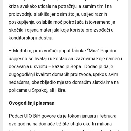
kriza svakako uticala na potražnju, a samim tim i na
proizvodnju slatkiša jer osim što je, usljed raznih
poskupljenja, oslabila moć potrošača istovremeno je
skočila i cijena materijala koje koriste proizvođači u
konditorskoj industriji.
– Međutim, proizvođači poput fabrike “Mira” Prijedor
uspješno se hvataju u koštac sa izazovima koje nameću
dešavanja u svijetu – kazao je Šepa. Dodao je da je
dugogodišnji kvalitet domaćih proizvoda, uprkos svim
nedaćama, obezbijedio mjesto domaćim slatkišima na
policama u Srpskoj, ali i šire.
Ovogodišnji plasman
Podaci UIO BiH govore da je tokom januara i februara
ove godine na domaće tržište stiglo oko tri miliona