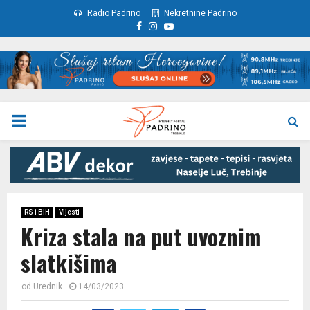
Radio Padrino
Nekretnine Padrino
Facebook
Instagram
Youtube
PRIMARY
MENU
RS i BiH
Vijesti
Kriza stala na put uvoznim
slatkišima
od
Urednik
14/03/2023