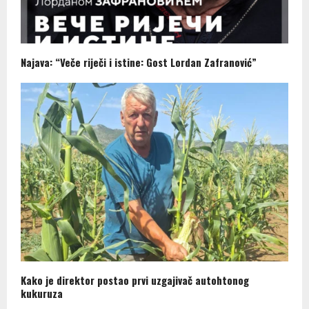
Najava: “Veče riječi i istine: Gost Lordan Zafranović”
Kako je direktor postao prvi uzgajivač autohtonog
kukuruza