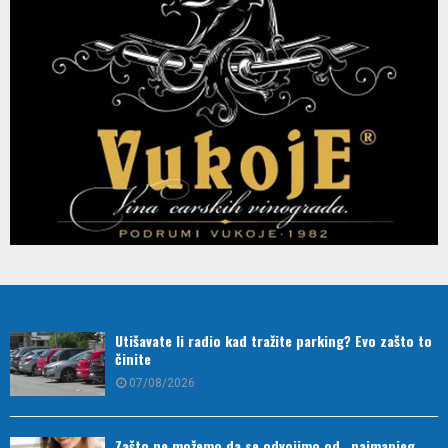
Utišavate li radio kad tražite parking? Evo zašto to
činite
07/08/2026
Zašto ne možemo da se odvojimo od „najmanjeg