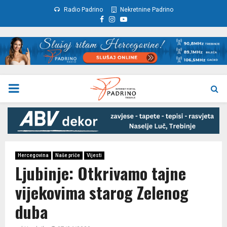
Radio Padrino
Nekretnine Padrino
Facebook
Instagram
Youtube
PRIMARY
MENU
Hercegovina
Naše priče
Vijesti
Ljubinje: Otkrivamo tajne
vijekovima starog Zelenog
duba