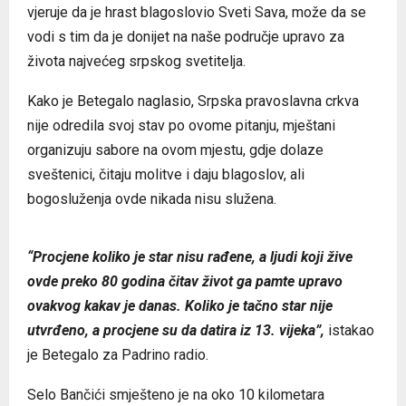
vjeruje da je hrast blagoslovio Sveti Sava, može da se
vodi s tim da je donijet na naše područje upravo za
života najvećeg srpskog svetitelja.
Kako je Betegalo naglasio, Srpska pravoslavna crkva
nije odredila svoj stav po ovome pitanju, mještani
organizuju sabore na ovom mjestu, gdje dolaze
sveštenici, čitaju molitve i daju blagoslov, ali
bogosluženja ovde nikada nisu služena.
Sabor ispod Vječno zelenog duba
“Procjene koliko je star nisu rađene, a ljudi koji žive
ovde preko 80 godina čitav život ga pamte upravo
ovakvog kakav je danas. Koliko je tačno star nije
utvrđeno, a procjene su da datira iz 13. vijeka”,
istakao
je Betegalo za Padrino radio.
Selo Bančići smješteno je na oko 10 kilometara