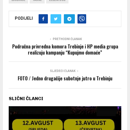
PODIJELI
PRETHODNI ČLANAK
Područna privredna komora Trebinje i HP media grupa
realizuju kampanju “Kupujmo domaće”
SLJEDEĆI ČLANAK
FOTO / Jedno drugačije subotnje jutro u Trebinju
SLIČNI ČLANCI