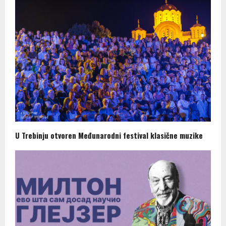
U Trebinju otvoren Međunarodni festival klasične muzike