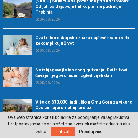
(VIDEO) Situacija sa požarima pod kontrolom:
Od jutros dejstvuje helikopter na području
Trebinja
06/08/2026
Ova tri horoskopska znaka najčešće sami sebi
zakomplikuju život
05/08/2026
Ne izbjegavajte lan zbog gužvanja: Ovi trikovi
čuvaju njegov uredan izgled cijeli dan
05/08/2026
Više od 630.000 ljudi ušlo u Crnu Goru za vikend:
Ovo su najprometniji prelazi
05/08/2026
Ova web stranica koristi kolačiće za poboljšanje vašeg iskustva.
Pretpostavljamo da se slažete sa ovim, ali možete odustati ako
želite.
Prihvati
Pročitaj više
Trebinje: Izložba umjetničke fotografije u okviru