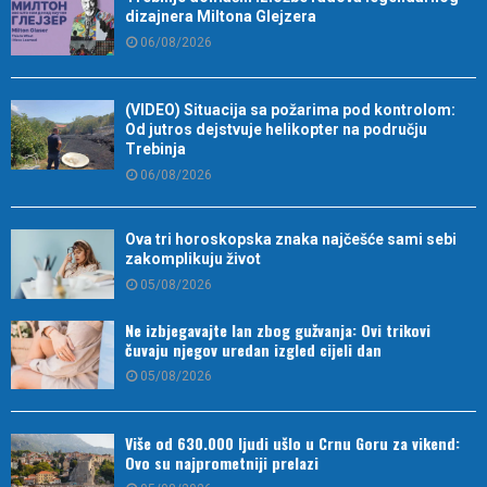
dizajnera Miltona Glejzera
06/08/2026
(VIDEO) Situacija sa požarima pod kontrolom:
Od jutros dejstvuje helikopter na području
Trebinja
06/08/2026
Ova tri horoskopska znaka najčešće sami sebi
zakomplikuju život
05/08/2026
Ne izbjegavajte lan zbog gužvanja: Ovi trikovi
čuvaju njegov uredan izgled cijeli dan
05/08/2026
Više od 630.000 ljudi ušlo u Crnu Goru za vikend:
Ovo su najprometniji prelazi