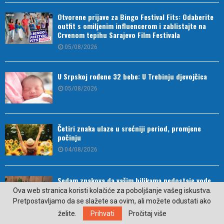
Otvorene prijave za Bingo Festival Fits: Odaberite
outfit s omiljenim influencerom i zablistajte na
Crvenom tepihu Sarajevo Film Festivala
05/08/2026
U Srpskoj rođene 32 bebe: U Trebinju djevojčica
05/08/2026
Četiri znaka ulaze u srećniji period, promjene
počinju
04/08/2026
Sedam znakova da vašim biljkama nedostaje vode
Ova web stranica koristi kolačiće za poboljšanje vašeg iskustva.
04/08/2026
Pretpostavljamo da se slažete sa ovim, ali možete odustati ako
želite.
Prihvati
Pročitaj više