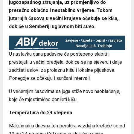
jugozapadnog strujanja, uz promjenljivo do
pretežno oblačno i nestabilno vrijeme. Tokom
jutarnjih časova u većini krajeva očekuje se kiša,
dok će u Semberiji uglavnom biti suvo.
U nastavku dana padavine će postepeno slabiti i
prestajati u većini predjela, dok će se na sjeveru i dalje
zadržati uslovi za prolaznu kišu i lokalne pljuskove.
Ponegdje se očekuju i sunčani intervali.
U večernjim časovima sa juga stiže novo naoblačenje,
koje će mjestimično donijeti kišu.
Temperatura do 24 stepena
Maksimalna dnevna temperatura vazduha kretaće se od
19 do 24 stepena Celzijusova, dok će u višim