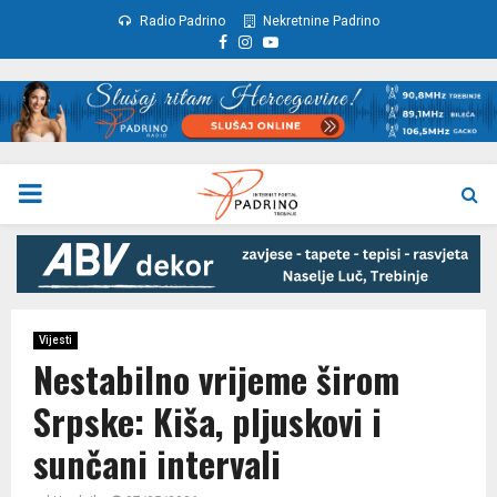
Radio Padrino
Nekretnine Padrino
Facebook
Instagram
Youtube
PRIMARY
MENU
Vijesti
Nestabilno vrijeme širom
Srpske: Kiša, pljuskovi i
sunčani intervali