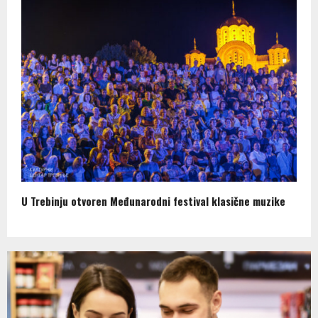
U Trebinju otvoren Međunarodni festival klasične muzike