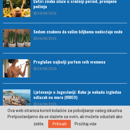
Četiri znaka ulaze u srećniji period, promjene
počinju
04/08/2026
Sedam znakova da vašim biljkama nedostaje vode
04/08/2026
Proglašen najbolji parfem svih vremena
04/08/2026
Ljetovanje u Jugoslaviji: Kako je nekada izgledao
odlazak na more (VIDEO)
04/08/2026
Ova web stranica koristi kolačiće za poboljšanje vašeg iskustva.
Pretpostavljamo da se slažete sa ovim, ali možete odustati ako
Dodjelom nagrade „Zlatni platan“ Zlatanu Vidoviću
želite.
Prihvati
Pročitaj više
završen Festival u Trebinju