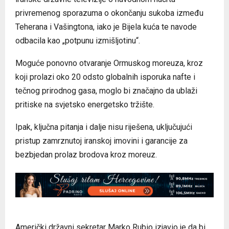
privremenog sporazuma o okončanju sukoba između
Teherana i Vašingtona, iako je Bijela kuća te navode
odbacila kao „potpunu izmišljotinu“.
Moguće ponovno otvaranje Ormuskog moreuza, kroz
koji prolazi oko 20 odsto globalnih isporuka nafte i
tečnog prirodnog gasa, moglo bi značajno da ublaži
pritiske na svjetsko energetsko tržište.
Ipak, ključna pitanja i dalje nisu riješena, uključujući
pristup zamrznutoj iranskoj imovini i garancije za
bezbjedan prolaz brodova kroz moreuz.
Američki državni sekretar Marko Rubio izjavio je da bi