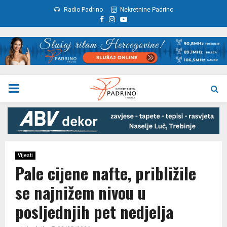
Radio Padrino
Nekretnine Padrino
Facebook
Instagram
Youtube
PRIMARY
MENU
Vijesti
Pale cijene nafte, približile
se najnižem nivou u
posljednjih pet nedjelja