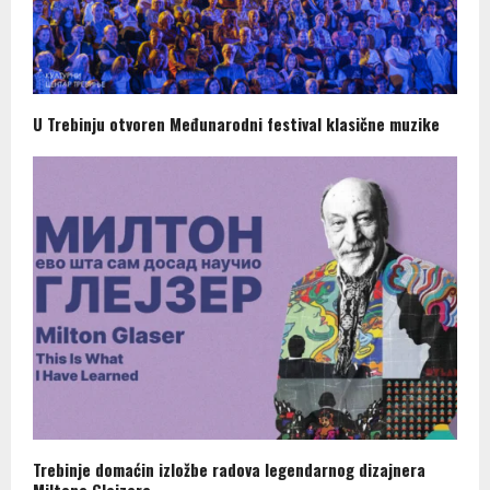
U Trebinju otvoren Međunarodni festival klasične muzike
Trebinje domaćin izložbe radova legendarnog dizajnera
Miltona Glejzera