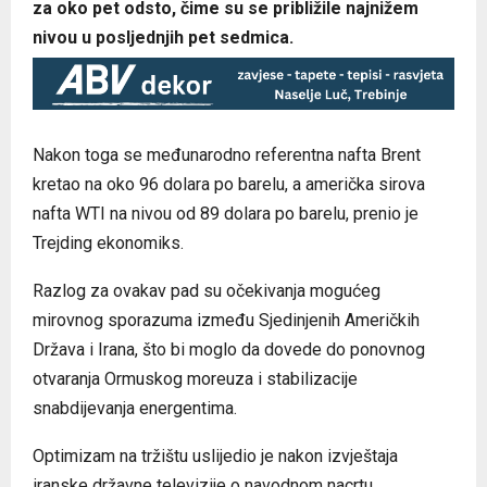
za oko pet odsto, čime su se približile najnižem
nivou u posljednjih pet sedmica.
Nakon toga se međunarodno referentna nafta Brent
kretao na oko 96 dolara po barelu, a američka sirova
nafta WTI na nivou od 89 dolara po barelu, prenio je
Trejding ekonomiks.
Razlog za ovakav pad su očekivanja mogućeg
mirovnog sporazuma između Sjedinjenih Američkih
Država i Irana, što bi moglo da dovede do ponovnog
otvaranja Ormuskog moreuza i stabilizacije
snabdijevanja energentima.
Optimizam na tržištu uslijedio je nakon izvještaja
iranske državne televizije o navodnom nacrtu