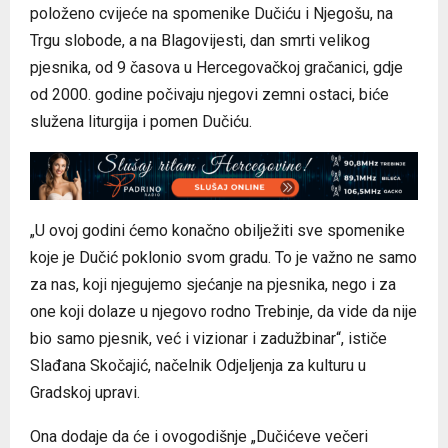
položeno cvijeće na spomenike Dučiću i Njegošu, na
Trgu slobode, a na Blagovijesti, dan smrti velikog
pjesnika, od 9 časova u Hercegovačkoj gračanici, gdje
od 2000. godine počivaju njegovi zemni ostaci, biće
služena liturgija i pomen Dučiću.
„U ovoj godini ćemo konačno obilježiti sve spomenike
koje je Dučić poklonio svom gradu. To je važno ne samo
za nas, koji njegujemo sjećanje na pjesnika, nego i za
one koji dolaze u njegovo rodno Trebinje, da vide da nije
bio samo pjesnik, već i vizionar i zadužbinar“, ističe
Slađana Skočajić, načelnik Odjeljenja za kulturu u
Gradskoj upravi.
Ona dodaje da će i ovogodišnje „Dučićeve večeri