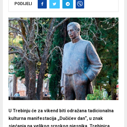
PODIJELI
U Trebinju će za vikend biti odražana tadicionalna
kulturna manifestacija „Dučićev dan“, u znak
sjećanja na velikog srpskog pjesnika, Trebinjca,