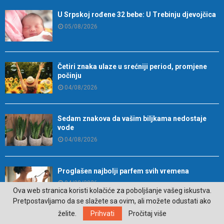
U Srpskoj rođene 32 bebe: U Trebinju djevojčica
05/08/2026
Četiri znaka ulaze u srećniji period, promjene
počinju
04/08/2026
Sedam znakova da vašim biljkama nedostaje
vode
04/08/2026
Proglašen najbolji parfem svih vremena
04/08/2026
Ova web stranica koristi kolačiće za poboljšanje vašeg iskustva.
Pretpostavljamo da se slažete sa ovim, ali možete odustati ako
želite.
Prihvati
Pročitaj više
Ljetovanje u Jugoslaviji: Kako je nekada