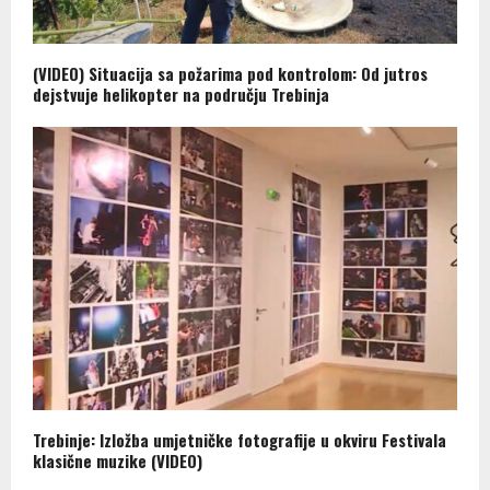
(VIDEO) Situacija sa požarima pod kontrolom: Od jutros
dejstvuje helikopter na području Trebinja
Trebinje: Izložba umjetničke fotografije u okviru Festivala
klasične muzike (VIDEO)