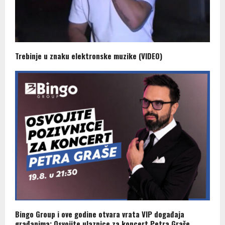
Trebinje u znaku elektronske muzike (VIDEO)
Bingo Group i ove godine otvara vrata VIP događaja
građanima: Osvojite ulaznice za koncert Petra Graše