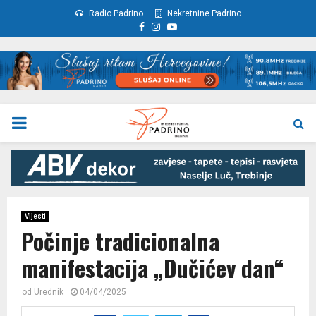
Radio Padrino
Nekretnine Padrino
Facebook
Instagram
Youtube
PRIMARY
MENU
Vijesti
Počinje tradicionalna
manifestacija „Dučićev dan“
od
Urednik
04/04/2025