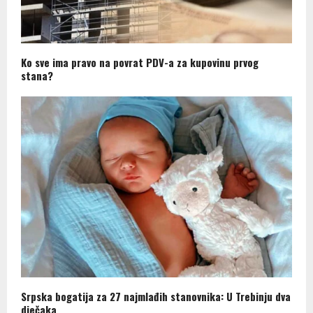
Ko sve ima pravo na povrat PDV-a za kupovinu prvog
stana?
Srpska bogatija za 27 najmlađih stanovnika: U Trebinju dva
dječaka