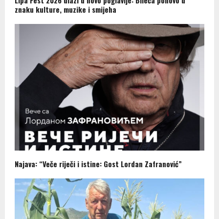
Lipa Fest 2026 ulazi u novo poglavlje: Bileća ponovo u
znaku kulture, muzike i smijeha
Najava: “Veče riječi i istine: Gost Lordan Zafranović”