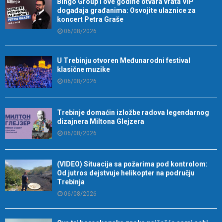
Bingo Group i ove godine otvara vrata VIP
događaja građanima: Osvojite ulaznice za
koncert Petra Graše
06/08/2026
U Trebinju otvoren Međunarodni festival
klasične muzike
06/08/2026
Trebinje domaćin izložbe radova legendarnog
dizajnera Miltona Glejzera
06/08/2026
(VIDEO) Situacija sa požarima pod kontrolom:
Od jutros dejstvuje helikopter na području
Trebinja
06/08/2026