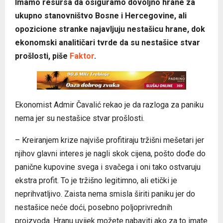
Imamo resursa da osiguramo dovoljno hrane za
ukupno stanovništvo Bosne i Hercegovine, ali
opozicione stranke najavljuju nestašicu hrane, dok
ekonomski analitičari tvrde da su nestašice stvar
prošlosti, piše
Faktor
.
Ekonomist Admir Čavalić rekao je da razloga za paniku
nema jer su nestašice stvar prošlosti.
– Kreiranjem krize najviše profitiraju tržišni mešetari jer
njihov glavni interes je nagli skok cijena, pošto dođe do
panične kupovine svega i svačega i oni tako ostvaruju
ekstra profit. To je tržišno legitimno, ali etički je
neprihvatljivo. Zaista nema smisla širiti paniku jer do
nestašice neće doći, posebno poljoprivrednih
proizvoda. Hranu uvijek možete nabaviti ako za to imate