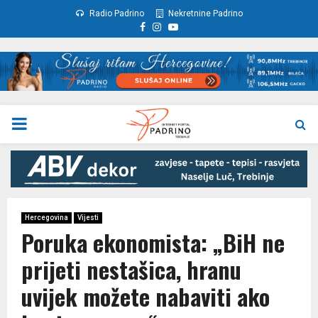
Radio Padrino
Nekretnine Padrino
Facebook
Instagram
Youtube
PRIMARY
MENU
Hercegovina
Vijesti
Poruka ekonomista: „BiH ne
prijeti nestašica, hranu
uvijek možete nabaviti ako