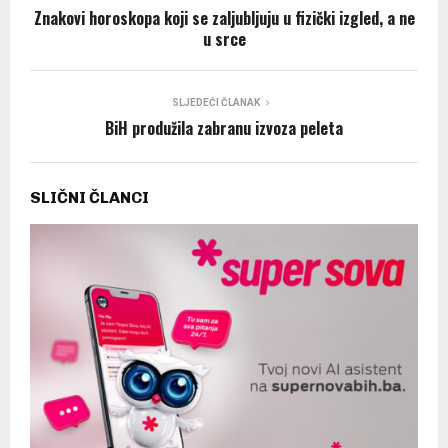
Znakovi horoskopa koji se zaljubljuju u fizički izgled, a ne
u srce
SLJEDEĆI ČLANAK
BiH produžila zabranu izvoza peleta
SLIČNI ČLANCI