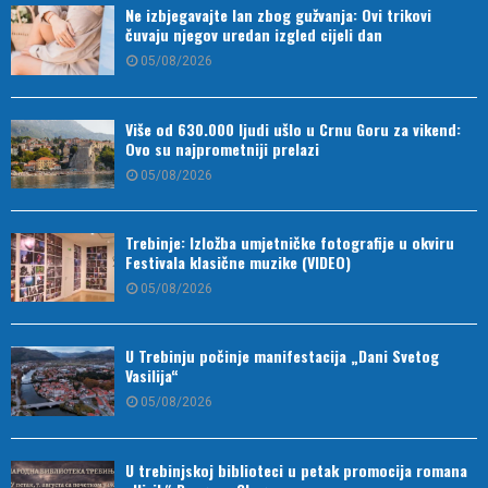
Ne izbjegavajte lan zbog gužvanja: Ovi trikovi
čuvaju njegov uredan izgled cijeli dan
05/08/2026
Više od 630.000 ljudi ušlo u Crnu Goru za vikend:
Ovo su najprometniji prelazi
05/08/2026
Trebinje: Izložba umjetničke fotografije u okviru
Festivala klasične muzike (VIDEO)
05/08/2026
U Trebinju počinje manifestacija „Dani Svetog
Vasilija“
05/08/2026
U trebinjskoj biblioteci u petak promocija romana