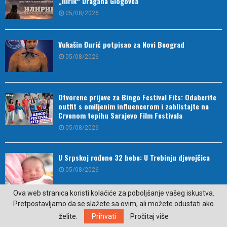
„Ilirik“ Dragana Glogovca
05/08/2026
Vukašin Đurić potpisao za Novi Beograd
05/08/2026
Otvorene prijave za Bingo Festival Fits: Odaberite
outfit s omiljenim influencerom i zablistajte na
Crvenom tepihu Sarajevo Film Festivala
05/08/2026
U Srpskoj rođene 32 bebe: U Trebinju djevojčica
05/08/2026
Ova web stranica koristi kolačiće za poboljšanje vašeg iskustva.
Pretpostavljamo da se slažete sa ovim, ali možete odustati ako
Četiri znaka ulaze u srećniji period, promjene
želite.
Prihvati
Pročitaj više
počinju