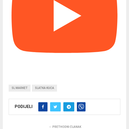
SL MARKET
SLATKA KUĆA
PODIJELI
PRETHODNI ČLANAK