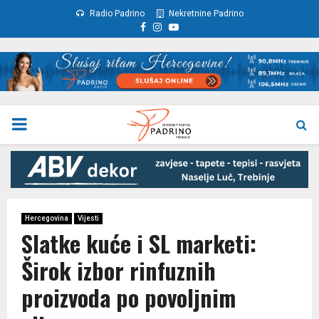
Radio Padrino
Nekretnine Padrino
Facebook
Instagram
Youtube
PRIMARY
MENU
Hercegovina
Vijesti
Slatke kuće i SL marketi:
Širok izbor rinfuznih
proizvoda po povoljnim