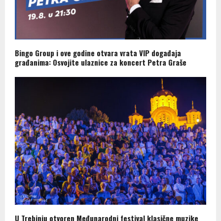
Bingo Group i ove godine otvara vrata VIP događaja
građanima: Osvojite ulaznice za koncert Petra Graše
U Trebinju otvoren Međunarodni festival klasične muzike