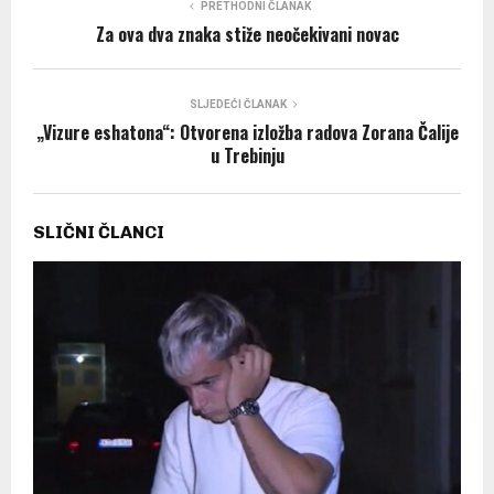
PRETHODNI ČLANAK
Za ova dva znaka stiže neočekivani novac
SLJEDEĆI ČLANAK
„Vizure eshatona“: Otvorena izložba radova Zorana Čalije
u Trebinju
SLIČNI ČLANCI