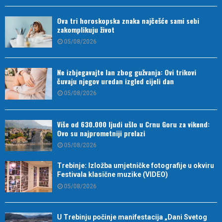
Ova tri horoskopska znaka najčešće sami sebi
zakomplikuju život
05/08/2026
Ne izbjegavajte lan zbog gužvanja: Ovi trikovi
čuvaju njegov uredan izgled cijeli dan
05/08/2026
Više od 630.000 ljudi ušlo u Crnu Goru za vikend:
Ovo su najprometniji prelazi
05/08/2026
Trebinje: Izložba umjetničke fotografije u okviru
Festivala klasične muzike (VIDEO)
05/08/2026
U Trebinju počinje manifestacija „Dani Svetog