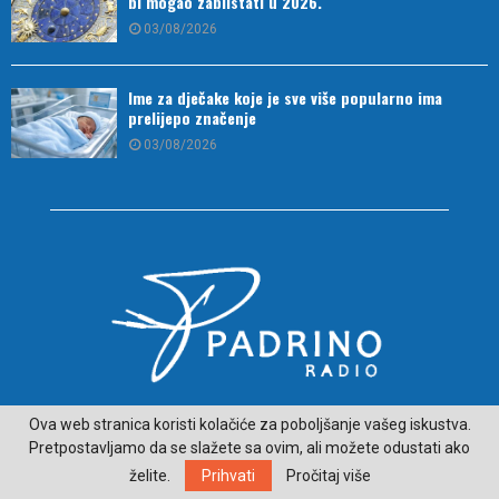
bi mogao zablistati u 2026.
03/08/2026
Ime za dječake koje je sve više popularno ima
prelijepo značenje
03/08/2026
O NAMA
Ova web stranica koristi kolačiće za poboljšanje vašeg iskustva.
Pretpostavljamo da se slažete sa ovim, ali možete odustati ako
ČITAJ VIJESTI SA LJEPŠE STRANE HERCEGOVINE - padrino.ba
želite.
Prihvati
Pročitaj više