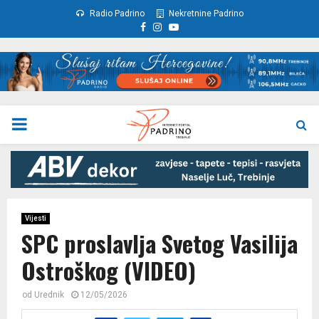
Radio Padrino
Nekretnine Padrino
Facebook
Instagram
Youtube
PRIMARY
MENU
Vijesti
SPC proslavlja Svetog Vasilija
Ostroškog (VIDEO)
od
Urednik
12/05/2026