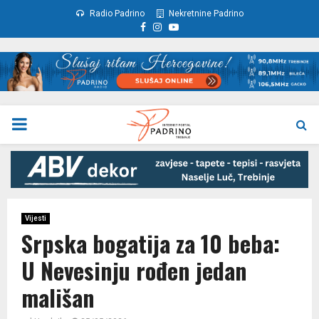
Radio Padrino
Nekretnine Padrino
Facebook
Instagram
Youtube
PRIMARY
MENU
Vijesti
Srpska bogatija za 10 beba:
U Nevesinju rođen jedan
mališan