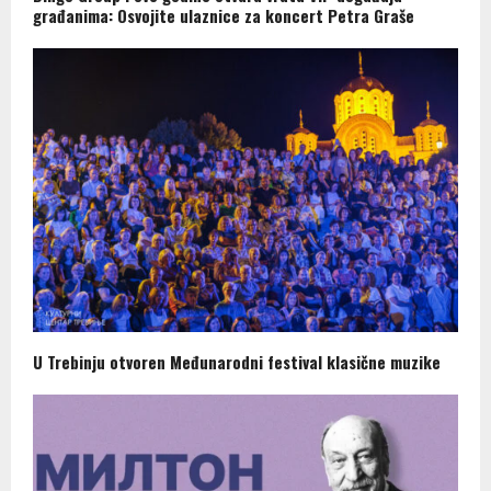
građanima: Osvojite ulaznice za koncert Petra Graše
U Trebinju otvoren Međunarodni festival klasične muzike