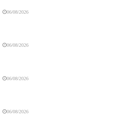
06/08/2026
U Trebinju otvoren Međunarodni festival klasične
muzike
06/08/2026
Trebinje domaćin izložbe radova legendarnog
dizajnera Miltona Glejzera
06/08/2026
(VIDEO) Situacija sa požarima pod kontrolom: Od
jutros dejstvuje helikopter na području Trebinja
06/08/2026
Ova tri horoskopska znaka najčešće sami sebi
zakomplikuju život