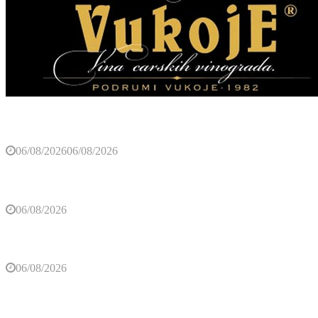
Veliki dobitak čeka ova tri znaka do 13. avgusta
06/08/2026
06/08/2026
Trebinje u znaku elektronske muzike (VIDEO)
06/08/2026
Namirnica koja je idealna za zdravlje mozga
06/08/2026
Bingo Group i ove godine otvara vrata VIP događaja
građanima: Osvojite ulaznice za koncert Petra Graše