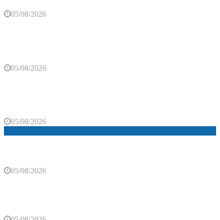
05/08/2026
Ne izbjegavajte lan zbog gužvanja: Ovi trikovi čuvaju
njegov uredan izgled cijeli dan
05/08/2026
Više od 630.000 ljudi ušlo u Crnu Goru za vikend: Ovo
su najprometniji prelazi
05/08/2026
Trebinje: Izložba umjetničke fotografije u okviru
Festivala klasične muzike (VIDEO)
05/08/2026
U Trebinju počinje manifestacija „Dani Svetog
Vasilija“
05/08/2026