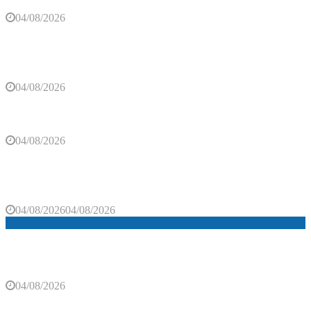
04/08/2026
Sedam znakova da vašim biljkama nedostaje
vode
04/08/2026
Proglašen najbolji parfem svih vremena
04/08/2026
Ljetovanje u Jugoslaviji: Kako je nekada izgledao
odlazak na more (VIDEO)
04/08/2026
04/08/2026
Dodjelom nagrade „Zlatni platan“ Zlatanu Vidoviću
završen Festival u Trebinju
04/08/2026