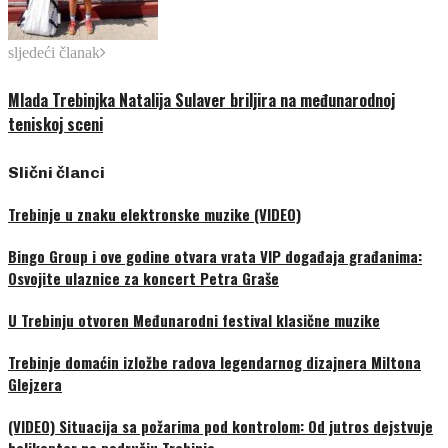
sljedeći članak
Mlada Trebinjka Natalija Sulaver briljira na međunarodnoj
teniskoj sceni
Slični članci
Trebinje u znaku elektronske muzike (VIDEO)
Bingo Group i ove godine otvara vrata VIP događaja građanima:
Osvojite ulaznice za koncert Petra Graše
U Trebinju otvoren Međunarodni festival klasične muzike
Trebinje domaćin izložbe radova legendarnog dizajnera Miltona
Glejzera
(VIDEO) Situacija sa požarima pod kontrolom: Od jutros dejstvuje