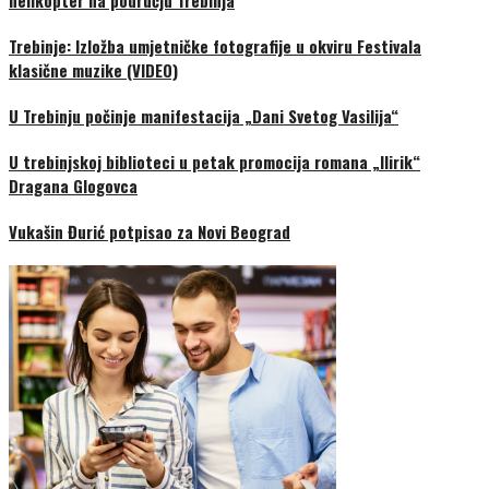
helikopter na području Trebinja
Trebinje: Izložba umjetničke fotografije u okviru Festivala
klasične muzike (VIDEO)
U Trebinju počinje manifestacija „Dani Svetog Vasilija“
U trebinjskoj biblioteci u petak promocija romana „Ilirik“
Dragana Glogovca
Vukašin Đurić potpisao za Novi Beograd