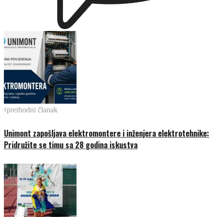
prethodni članak
Unimont zapošljava elektromontere i inženjera elektrotehnike:
Pridružite se timu sa 28 godina iskustva