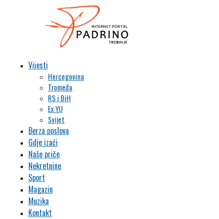
Vijesti
Hercegovina
Tromeđa
RS i BiH
Ex YU
Svijet
Berza poslova
Gdje izaći
Naše priče
Nekretnine
Sport
Magazin
Muzika
Kontakt