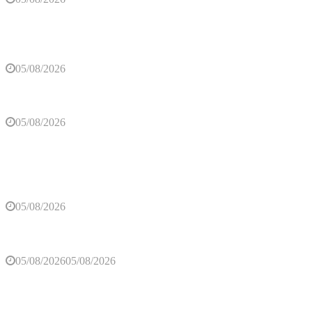
U trebinjskoj biblioteci u petak promocija romana
„Ilirik“ Dragana Glogovca
05/08/2026
Vukašin Đurić potpisao za Novi Beograd
05/08/2026
Otvorene prijave za Bingo Festival Fits: Odaberite
outfit s omiljenim influencerom i zablistajte na
Crvenom tepihu Sarajevo Film Festivala
05/08/2026
U Srpskoj rođene 32 bebe: U Trebinju djevojčica
05/08/2026
05/08/2026
Četiri znaka ulaze u srećniji period, promjene
počinju