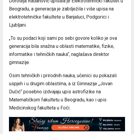
Doroteja Radanović upisala je Elektrotehnički fakultet u
Beogradu, a generacija je zabilježila i više upisa na
elektrotehničke fakultete u Banjaluci, Podgorici i
Ljubljani.
„To su podaci koji sami po sebi govore koliko je ova
generacija bila snažna u oblasti matematike, fizike,
informatike i tehničkih nauka“, naglašava direktor
gimnazije.
Osim tehničkih i prirodnih nauka, učenici su pokazali
uspjeh i u drugim oblastima, a iz Gimnazije „Jovan
Dučić“ posebno izdvajaju upis astrofizike na
Matematičkom fakultetu u Beogradu, kao i upis
Medicinskog fakulteta u Foči.