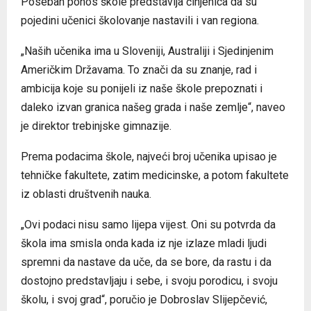
Poseban ponos škole predstavlja činjenica da su
pojedini učenici školovanje nastavili i van regiona.
„Naših učenika ima u Sloveniji, Australiji i Sjedinjenim
Američkim Državama. To znači da su znanje, rad i
ambicija koje su ponijeli iz naše škole prepoznati i
daleko izvan granica našeg grada i naše zemlje“, naveo
je direktor trebinjske gimnazije.
Prema podacima škole, najveći broj učenika upisao je
tehničke fakultete, zatim medicinske, a potom fakultete
iz oblasti društvenih nauka.
„Ovi podaci nisu samo lijepa vijest. Oni su potvrda da
škola ima smisla onda kada iz nje izlaze mladi ljudi
spremni da nastave da uče, da se bore, da rastu i da
dostojno predstavljaju i sebe, i svoju porodicu, i svoju
školu, i svoj grad“, poručio je Dobroslav Slijepčević,