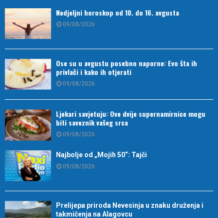
Nedjeljni horoskop od 10. do 16. avgusta
09/08/2026
Ose su u avgustu posebno naporne: Evo šta ih
privlači i kako ih otjerati
09/08/2026
Ljekari savjetuju: Ove dvije supernamirnice mogu
biti saveznik vašeg srca
09/08/2026
Najbolje od „Mojih 50“: Tajči
09/08/2026
Prelijepa priroda Nevesinja u znaku druženja i
takmičenja na Alagovcu