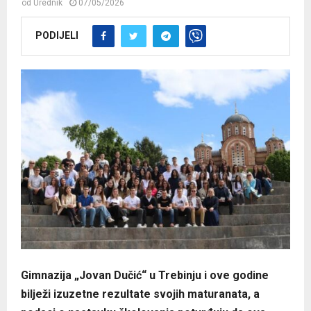
od
Urednik
07/05/2026
PODIJELI
Gimnazija „Jovan Dučić“ u Trebinju i ove godine
bilježi izuzetne rezultate svojih maturanata, a