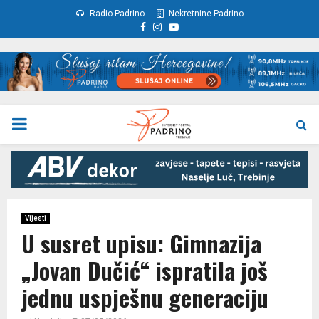
Radio Padrino
Nekretnine Padrino
Facebook
Instagram
Youtube
PRIMARY
MENU
Vijesti
U susret upisu: Gimnazija
„Jovan Dučić“ ispratila još
jednu uspješnu generaciju