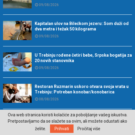
09/08/2026
Kapitalan ulov na Bilećkom jezeru: Som duži od
dva metra i težak 50 kilograma
09/08/2026
U Trebinju rođene četiri bebe, Srpska bogatija za
20 novih stanovnika
09/08/2026
Restoran Ruzmarin uskoro otvara svoja vrata u
Trebinju: Potreban konobar/konobarica
08/08/2026
Ova web stranica koristi kolačiće za poboljšanje vašeg iskustva.
Grad unapređuje mjere zaštite domaćih
Pretpostavljamo da se slažete sa ovim, ali možete odustati ako
proizvođača i rad gradske pijace
želite.
Prihvati
Pročitaj više
08/08/2026