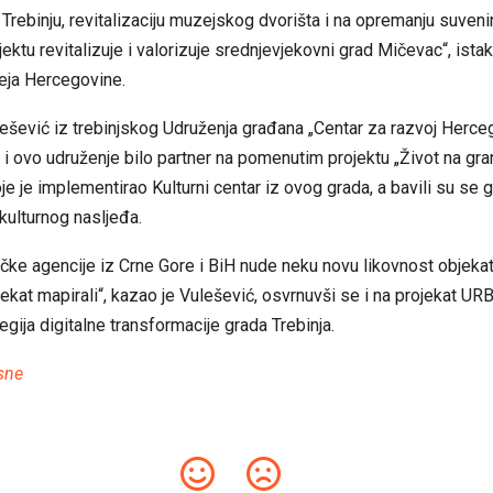
u Trebinju, revitalizaciju muzejskog dvorišta i na opremanju suveni
ektu revitalizuje i valorizuje srednjevjekovni grad Mičevac“, ista
eja Hercegovine.
ešević iz trebinjskog Udruženja građana „Centar za razvoj Herc
 i ovo udruženje bilo partner na pomenutim projektu „Život na gran
je je implementirao Kulturni centar iz ovog grada, a bavili su se gl
 kulturnog nasljeđa.
ičke agencije iz Crne Gore i BiH nude neku novu likovnost objeka
jekat mapirali“, kazao je Vulešević, osvrnuvši se i na projekat UR
egija digitalne transformacije grada Trebinja.
sne