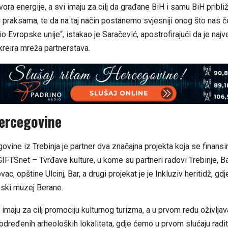
zvora energije, a svi imaju za cilj da građane BiH i samu BiH pribl
 praksama, te da na taj način postanemo svjesniji onog što nas 
 Evropske unije“, istakao je Saračević, apostrofirajući da je najv
reira mreža partnerstava.
ercegovine
vine iz Trebinja je partner dva značajna projekta koja se finansir
GIFTSnet – Tvrđave kulture, u kome su partneri radovi Trebinje, Ba
vac, opštine Ulcinj, Bar, a drugi projekat je je Inkluziv heritidž, gd
mski muzej Berane.
 imaju za cilj promociju kulturnog turizma, a u prvom redu oživljav
u određenih arheoloških lokaliteta, gdje ćemo u prvom slućaju radi