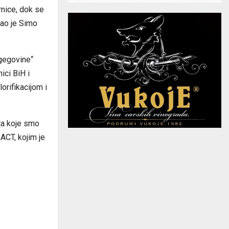
rnice, dok se
kao je Simo
egegovine“
ici BiH i
orifikacijom i
ta koje smo
BACT, kojim je