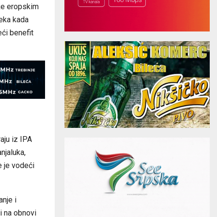
iže eropskim
čeka kada
eći benefit
aju iz IPA
njaluka,
je je vodeći
anje i
ti na obnovi