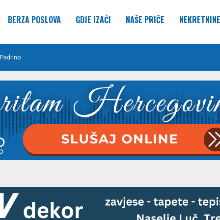
BERZA POSLOVA
GDJE IZAĆI
NAŠE PRIČE
NEKRETNIN
Padrino