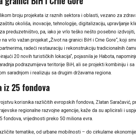
a granici BiH i Crne Gore“
likom broju projekata iz raznih sektora i oblasti, vezano za zdrav
aštitu okoliša, inovacije, tehnologije, digitalizaciju, upravljanje k
a preduzetništvo, pa, iako je vrlo teško nešto posebno izdvojiti,
 na vrlo važan projekat „Život na granici BiH i Crne Gore“, koji smo
artnerima, radeći restauraciju i rekonstrukciju tradicionalnih čam
irajući 20 novih turističkih lokacija“, pojasnila je Habota, napominj
saradnja podrazumijeva teritorije BiH, ali se projekti kombiniju i sa
om saradnjom i realizuju sa drugim državama regiona.
a iz 25 fondova
ojstvu korisnika različitih evropskih fondova, Zlatan Saračavić, 
jevske regionalne razvojne agencije, kaže da su aplicirali i uspje
5 fondova, vrijednosti preko 50 miliona evra.
različite tematike, od urbane mobilnosti – do cirkularne ekonomije,