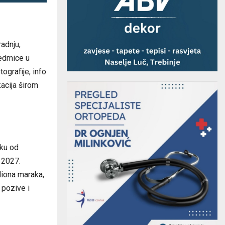
radnju,
sedmice u
ografije, info
acija širom
iku od
 2027.
iliona maraka,
 pozive i