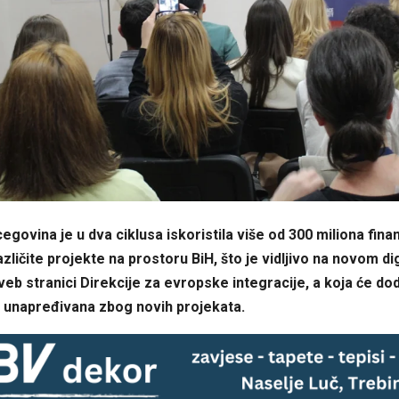
egovina je u dva ciklusa iskoristila više od 300 miliona fina
zličite projekte na prostoru BiH, što je vidljivo na novom d
veb stranici Direkcije za evropske integracije, a koja će dod
i unapređivana zbog novih projekata.