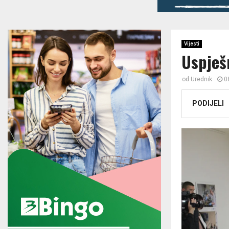
Vijesti
Uspješ
od
Urednik
0
PODIJELI