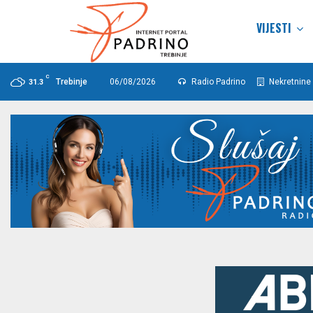
VIJESTI
C
Trebinje
06/08/2026
Radio Padrino
Nekretnine 
31.3