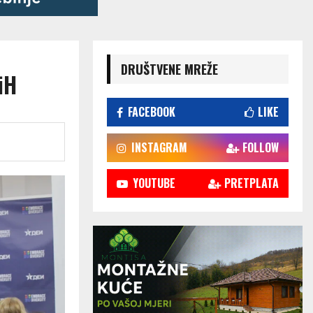
DRUŠTVENE MREŽE
iH
FACEBOOK
LIKE
INSTAGRAM
FOLLOW
YOUTUBE
PRETPLATA