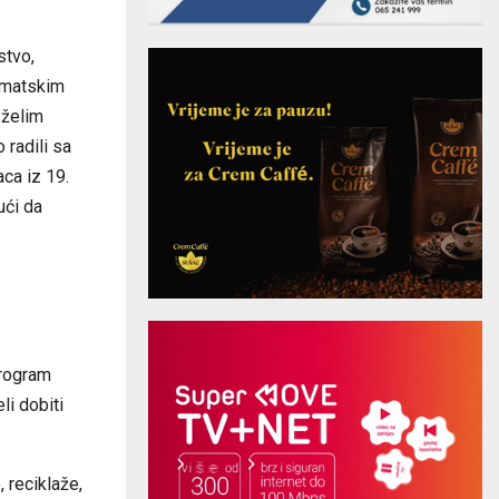
stvo,
limatskim
 želim
 radili sa
aca iz 19.
ući da
program
li dobiti
 reciklaže,