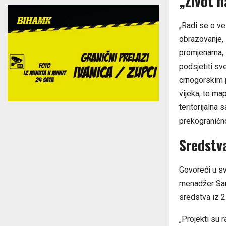
„Život n
„Radi se o ve
obrazovanje, z
promjenama, z
podsjetiti sve
crnogorskim p
vijeka, te map
teritorijalna 
prekograničn
Sredstv
Govoreći u sv
menadžer Sara
sredstva iz 2
„Projekti su 