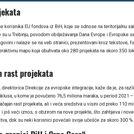
jekata
e korisnika EU fondova iz BiH, koje se odnose na teritorijalnu sa
 su u Trebinju, povodom obilježavanja Dana Evrope i Evropske 
govini i nalaze se na veb stranici, prezentovani kroz tekstove, fot
nteraktivnu mapu koja obuhvata oko 280 projekata na skoro 350 lok
n rast projekata
, direktorica Direkcije za evropske integracije, kaže da je, za razl
iklusa, u kome je povučeno 76,5 miliona maraka, u period 2021 –
ačajan rast projekata, ali i veća sredstva u visini od preko 110 m
 i još veći iznos, s obzirom na nove projekte, što zahtijeva i nove
tva, dok su neki korisnici povećali svoje učešće za skoro 300 %.