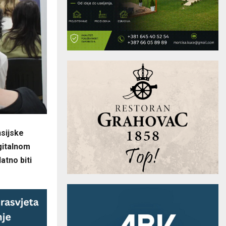
nsijske
igitalnom
atno biti