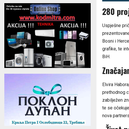
280 pro
Uspješne prič
prezentovane
Bosni i Herce
grafike, te i
BiH.
Značaja
Elvira Habora
prethodnog c
zabilježen zn
te se očekuje
nova partners