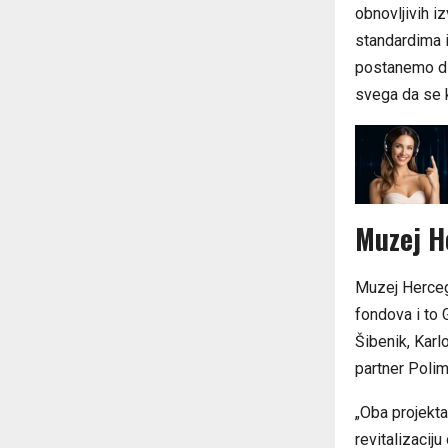
obnovljivih i
standardima i
postanemo dio
svega da se k
Muzej H
Muzej Hercego
fondova i to 
Šibenik, Karlo
partner Poli
„Oba projekta
revitalizacij