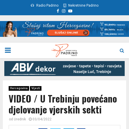
Radio Padrino
Nekretnine Padrino
Facebook
Instagram
Youtube
PRIMARY
MENU
Hercegovina
Vijesti
VIDEO / U Trebinju povećano
djelovanje vjerskih sekti
od
Urednik
03/04/2022