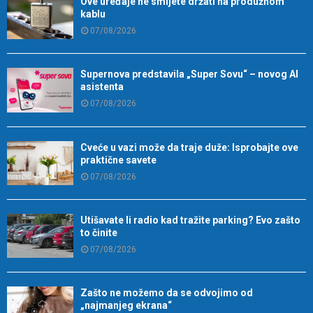
Ove uređaje ne smijete držati na produžnom
kablu
07/08/2026
Supernova predstavila „Super Sovu“ – novog AI
asistenta
07/08/2026
Cveće u vazi može da traje duže: Isprobajte ove
praktične savete
07/08/2026
Utišavate li radio kad tražite parking? Evo zašto
to činite
07/08/2026
Zašto ne možemo da se odvojimo od
„najmanjeg ekrana“