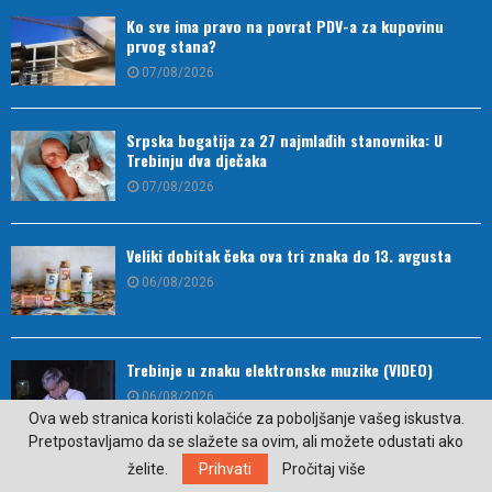
Ko sve ima pravo na povrat PDV-a za kupovinu
prvog stana?
07/08/2026
Srpska bogatija za 27 najmlađih stanovnika: U
Trebinju dva dječaka
07/08/2026
Veliki dobitak čeka ova tri znaka do 13. avgusta
06/08/2026
Trebinje u znaku elektronske muzike (VIDEO)
06/08/2026
Ova web stranica koristi kolačiće za poboljšanje vašeg iskustva.
Pretpostavljamo da se slažete sa ovim, ali možete odustati ako
želite.
Prihvati
Pročitaj više
Namirnica koja je idealna za zdravlje mozga