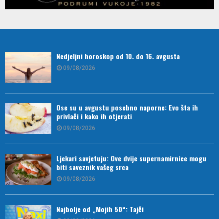
Nedjeljni horoskop od 10. do 16. avgusta
09/08/2026
Ose su u avgustu posebno naporne: Evo šta ih
privlači i kako ih otjerati
09/08/2026
Ljekari savjetuju: Ove dvije supernamirnice mogu
biti saveznik vašeg srca
09/08/2026
Najbolje od „Mojih 50“: Tajči