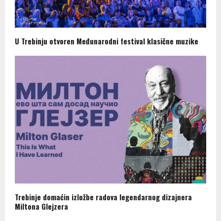
U Trebinju otvoren Međunarodni festival klasične muzike
Trebinje domaćin izložbe radova legendarnog dizajnera
Miltona Glejzera