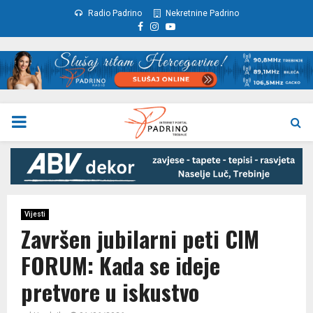
Radio Padrino
Nekretnine Padrino
Facebook
Instagram
Youtube
PRIMARY
MENU
Vijesti
Završen jubilarni peti CIM
FORUM: Kada se ideje
pretvore u iskustvo