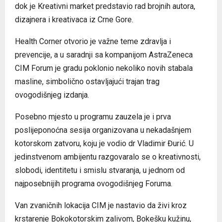
dok je Kreativni market predstavio rad brojnih autora,
dizajnera i kreativaca iz Crne Gore.
Health Corner otvorio je važne teme zdravlja i
prevencije, a u saradnji sa kompanijom AstraZeneca
CIM Forum je gradu poklonio nekoliko novih stabala
masline, simbolično ostavljajući trajan trag
ovogodišnjeg izdanja.
Posebno mjesto u programu zauzela je i prva
poslijeponoćna sesija organizovana u nekadašnjem
kotorskom zatvoru, koju je vodio dr Vladimir Đurić. U
jedinstvenom ambijentu razgovaralo se o kreativnosti,
slobodi, identitetu i smislu stvaranja, u jednom od
najposebnijih programa ovogodišnjeg Foruma.
Van zvaničnih lokacija CIM je nastavio da živi kroz
krstarenje Bokokotorskim zalivom, Bokešku kužinu,