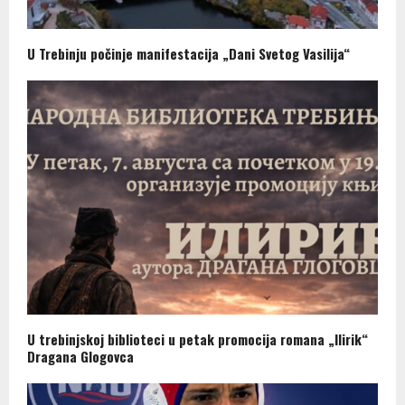
U Trebinju počinje manifestacija „Dani Svetog Vasilija“
U trebinjskoj biblioteci u petak promocija romana „Ilirik“
Dragana Glogovca