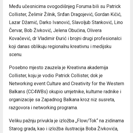
Među učesnicima ovogodišnjeg Foruma bili su Patrick
Collister, Želimir Žilnik, Srđan Dragojević, Gordan Kičić,
Lazar Džamić, Darko Ivanović, Slavoljub Stanković, Lino
Červar, Bob Živković, Jelena Obućina, Olivera
Kovačević, dr Vladimir Đurić i brojni drugi profesionalci
koji danas oblikuju regionalnu kreativnu i medijsku
scenu.
Posebno mjesto zauzela je Kreativna akademija
Collister, koju je vodio Patrick Collister, dok je
Networking event Culture and Creativity for the Western
Balkans (CC4WBs) okupio umjetnike, kulturne radnike i
organizacije sa Zapadnog Balkana kroz niz susreta,
razgovora i networking programa.
Veliku pažnju privukla je izložba „Flow/Tok“ na zidinama
Starog grada, kao i izložba ilustracija Boba Živkovića,