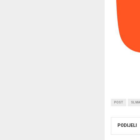
POST
SL M
PODIJELI