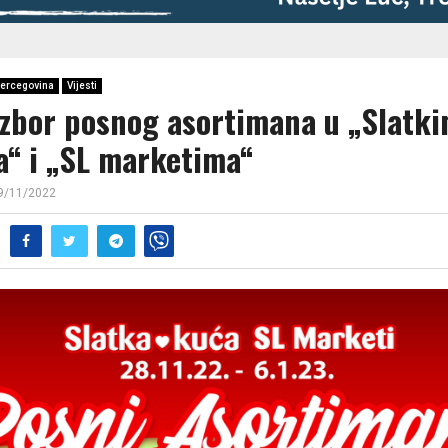
ercegovina
Vijesti
 izbor posnog asortimana u „Slatk
“ i „SL marketima“
9/11/2022