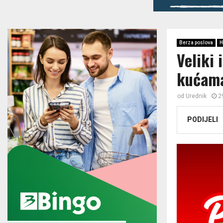
Berza poslova
H
Veliki
kućama
od
Urednik
2
PODIJELI