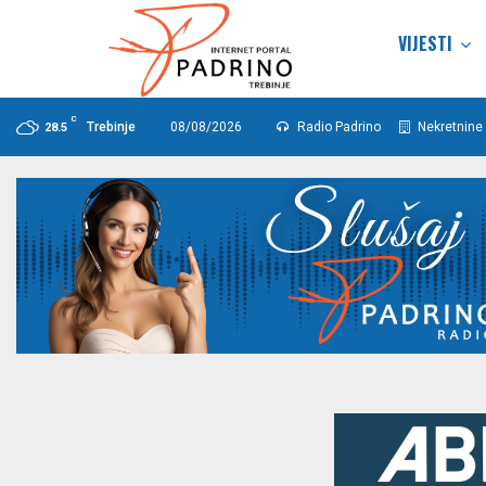
VIJESTI
C
Trebinje
08/08/2026
Radio Padrino
Nekretnine 
28.5