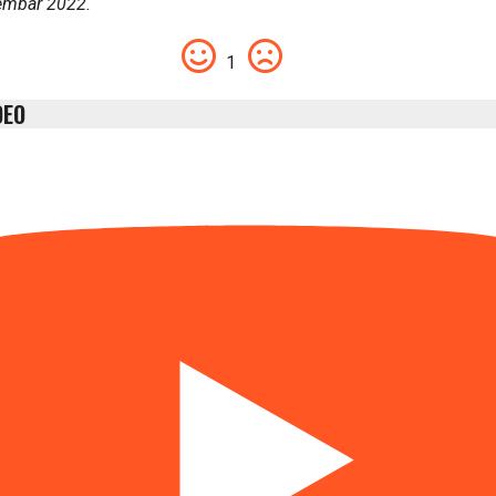
embar 2022.
1
DEO