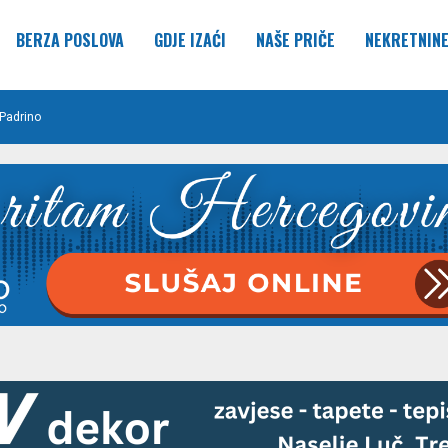
BERZA POSLOVA
GDJE IZAĆI
NAŠE PRIČE
NEKRETNIN
Padrino