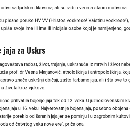
motivi sa ljudskim likovima, ali se radi o veoma starim motivima.
idu pisane poruke HV VV (Hristos voskrese! Vaistinu voskrese!),
upiše svoje ime ili ime ili inicijale osobe kojoj je namijenjeno, go
 jaja za Uskrs
agoveštava radost, život, trajanje, uskrsnuće iz mrtvih i život nebe
kaže prof. dr Vesna Marjanović, etnološkinja i antropološkinja, koj
apravo znače uskršnji običaji, zašto farbamo jaja, ali i šta sve to 
inu života kroz vjekove.
nično prihvatila bojenje jaja tek od 12. veka. U južnoslovenskim kr
jena jaja u 16. veku. Najverovatnije bojena jaja, posebno obojen
starije poreklo od šaranih jaja jer se pominju i u zagrobnim kultov
oda od četvrtog veka nove ere“, priča ona.