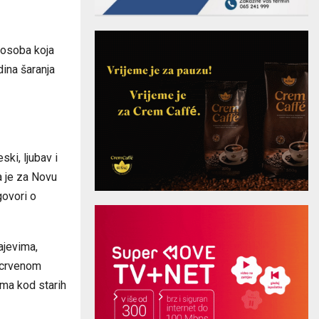
 osoba koja
dina šaranja
ski, ljubav i
a je za Novu
govori o
ajevima,
a crvenom
ima kod starih