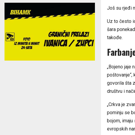
Još su rjeđi 
Uz to često 
šara ponekad 
takođe.
Farbanje
„Bojeno jaje n
poštovanje“, 
govorila šta z
društvu i nač
„Crkva je zva
pominju se bo
bojom, imaju 
evropskih nar