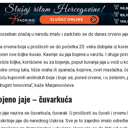
poseban značaj u narodu imalo i zadržalo se do danas crveno jaje
na crvena boja u prošlosti se do početka 20. veka dobijala iz kore
oren ove biljke kuvao. Kasnije su jaja bojena u varzilu. I druge pri
ešće biljke, korišćene su za bojenje, poput kuvanja jaja u vodi u ko
uske crnog luka, lišće oraha ili spanaća, koprive, cvet maslačka, 
oću kupovnih anilinskih boja i boje se, pored crvene, i u zelenim, 
 drugim tonovima“, kaže Marjanovićeva.
ojeno jaje – čuvarkuća
 jaje naziva se čuvarkuća, čuvarak. U prošlosti su čuvali i crvenu b
skršnje jaje do narednog Uskrsa. Sve je to zajedno imalo određ