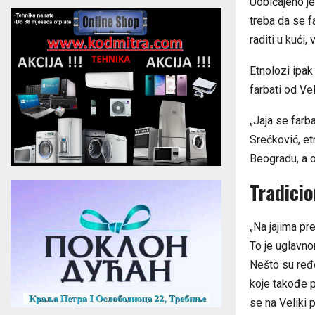
Uobičajeno je
treba da se fa
raditi u kući,
Etnolozi ipak
farbati od Ve
„Jaja se farb
Srećković, et
Beogradu, a ot
Tradicio
„Na jajima pre
To je uglavno
Nešto su ređe
koje takođe p
se na Veliki 