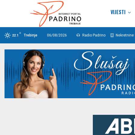
VIJESTI
C
Trebinje
06/08/2026
Radio Padrino
Nekretnine 
22.1