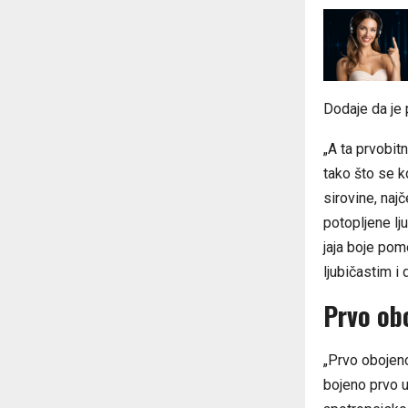
Dodaje da je 
„A ta prvobit
tako što se k
sirovine, najč
potopljene lj
jaja boje pom
ljubičastim i
Prvo ob
„Prvo obojeno
bojeno prvo u