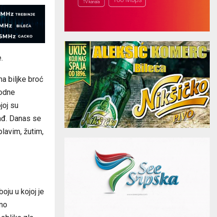
.
na biljke broć
rodne
joj su
čađ. Danas se
plavim, žutim,
oju u kojoj je
eno