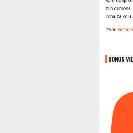
apotropejsko 
zlih demona. U
žena za koju 
Izvor:
Nezavi
BONUS VI