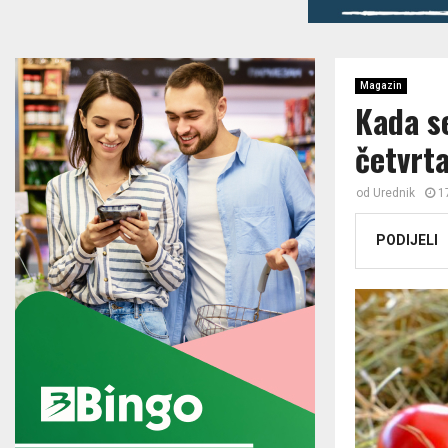
Magazin
Kada se
četvrta
od
Urednik
1
PODIJELI