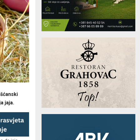
išćanski
a jaja.