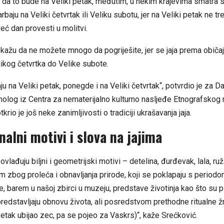
 da to bude na Veliki petak, međutim, u nekim krajevima smatra s
rbaju na Veliki četvrtak ili Veliku subotu, jer na Veliki petak ne tr
 već dan provesti u molitvi.
 kažu da ne možete mnogo da pogriješite, jer se jaja prema obič
likog četvrtka do Velike subote.
aju na Veliki petak, ponegde i na Veliki četvrtak“, potvrdio je za 
nolog iz Centra za nematerijalno kulturno nasljeđe Etnografskog
krio je još neke zanimljivosti o tradiciji ukrašavanja jaja.
nalni motivi i slova na jajima
ovlađuju biljni i geometrijski motivi – detelina, đurđevak, lala, ruža
m zbog proleća i obnavljanja prirode, koji se poklapaju s period
, barem u našoj zbirci u muzeju, predstave životinja kao što su pil
redstavljaju obnovu života, ali posredstvom prethodne ritualne ž
petak ubijao zec, pa se pojeo za Vaskrs)“, kaže Srećković.