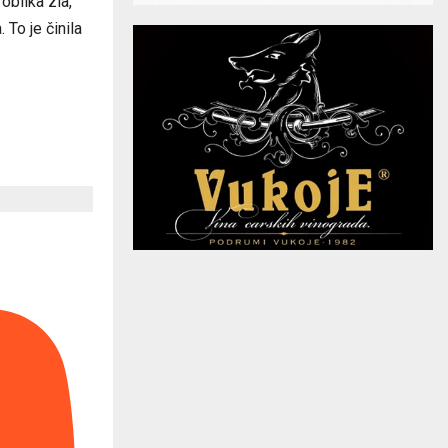
oblika zla,
 To je činila