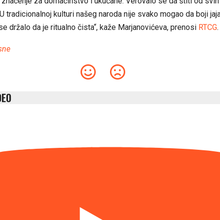
značenje za domaćinstvo i ukućane. Verovalo se da štiti od svih 
 tradicionalnoj kulturi našeg naroda nije svako mogao da boji jaja.
se držalo da je ritualno čista“, kaže Marjanovićeva, prenosi
RTCG
.
sne
DEO