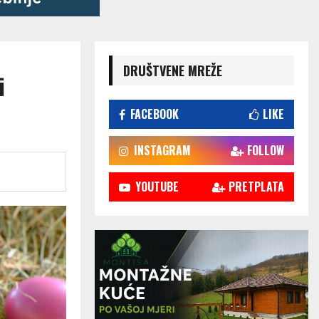
DRUŠTVENE MREŽE
i
FACEBOOK
LIKE
INSTAGRAM
FOLLOW
YOUTUBE
PRETPLATA