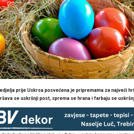
edjelja prije Uskrsa posvećena je pripremama za najveći hr
ršava se uskršnji post, sprema se hrana i farbaju se uskršnj