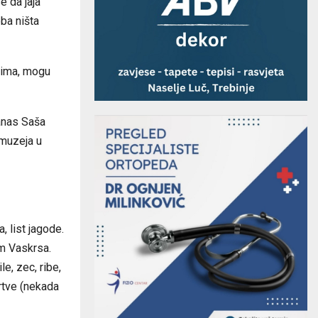
e da jaja
eba ništa
ajima, mogu
Danas Saša
 muzeja u
, list jagode.
om Vaskrsa.
e, zec, ribe,
rtve (nekada