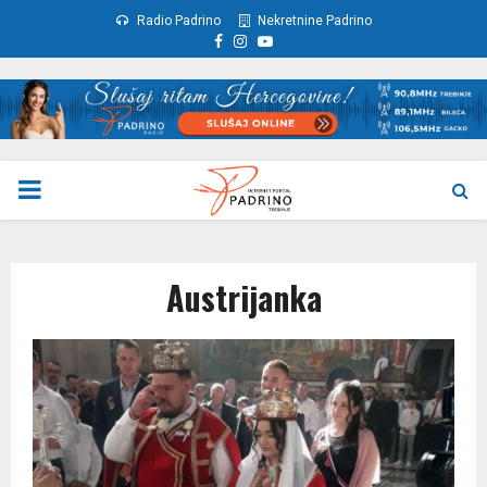
Radio Padrino
Nekretnine Padrino
Facebook
Instagram
Youtube
PRIMARY
MENU
Austrijanka