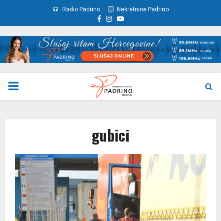
Radio Padrino
Nekretnine Padrino
Facebook
Instagram
Youtube
PRIMARY
MENU
gubici