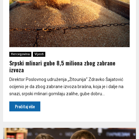
Hercegovina
Vijesti
Srpski mlinari gube 8,5 miliona zbog zabrane
izvoza
Direktor Poslovnog udruženja „Žitounija“ Zdravko Šajatović
ocijenio je da zbog zabrane izvoza brašna, koja je i dalje na
snazi, srpski mlinari gomilaju zalihe, gube dobru...
Pročitaj više