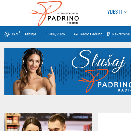
VIJESTI
C
Trebinje
06/08/2026
Radio Padrino
Nekretnine 
22.1