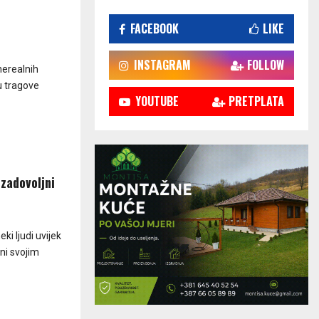
FACEBOOK
LIKE
INSTAGRAM
FOLLOW
nerealnih
u tragove
YOUTUBE
PRETPLATA
 zadovoljni
ki ljudi uvijek
ni svojim