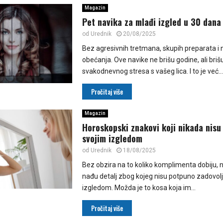
Magazin
Pet navika za mlađi izgled u 30 dana
od
Urednik
20/08/2025
Bez agresivnih tretmana, skupih preparata i 
obećanja. Ove navike ne brišu godine, ali briš
svakodnevnog stresa s vašeg lica. I to je već...
Pročitaj više
Magazin
Horoskopski znakovi koji nikada nisu
svojim izgledom
od
Urednik
18/08/2025
Bez obzira na to koliko komplimenta dobiju, ne
nađu detalj zbog kojeg nisu potpuno zadovolj
izgledom. Možda je to kosa koja im...
Pročitaj više