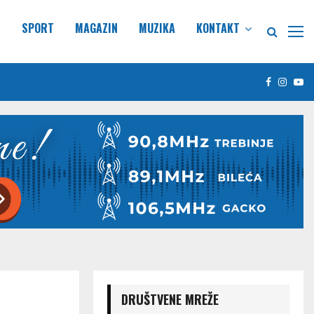
E
SPORT
MAGAZIN
MUZIKA
KONTAKT
Facebook
Insta
Yo
DRUŠTVENE MREŽE