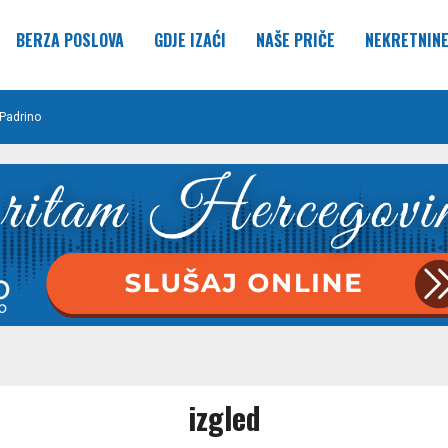
BERZA POSLOVA
GDJE IZAĆI
NAŠE PRIČE
NEKRETNIN
Padrino
izgled