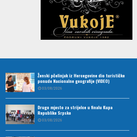
Ženski pčelinjak iz Hercegovine dio turističke
ponude Nacionalne geografije (VIDEO)
03/08/2026
Drugo mjesto za strijelce u finalu Kupa
Republike Srpske
03/08/2026