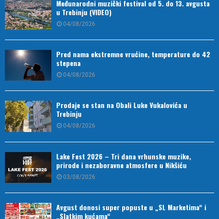
Međunarodni muzički festival od 5. do 13. avgusta
u Trebinju (VIDEO)
04/08/2026
Pred nama ekstremne vrućine, temperature do 42
stepena
04/08/2026
Prodaje se stan na Obali Luke Vukalovića u
Trebinju
04/08/2026
Lake Fest 2026 – Tri dana vrhunske muzike,
prirode i nezaboravne atmosfere u Nikšiću
03/08/2026
Avgust donosi super popuste u „SL Marketima“ i
„Slatkim kućama“