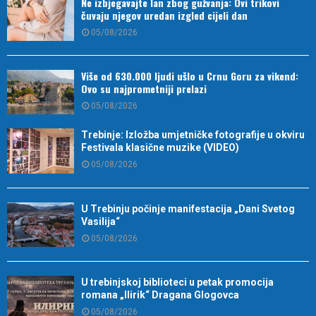
Ne izbjegavajte lan zbog gužvanja: Ovi trikovi
čuvaju njegov uredan izgled cijeli dan
05/08/2026
Više od 630.000 ljudi ušlo u Crnu Goru za vikend:
Ovo su najprometniji prelazi
05/08/2026
Trebinje: Izložba umjetničke fotografije u okviru
Festivala klasične muzike (VIDEO)
05/08/2026
U Trebinju počinje manifestacija „Dani Svetog
Vasilija“
05/08/2026
U trebinjskoj biblioteci u petak promocija
romana „Ilirik“ Dragana Glogovca
05/08/2026