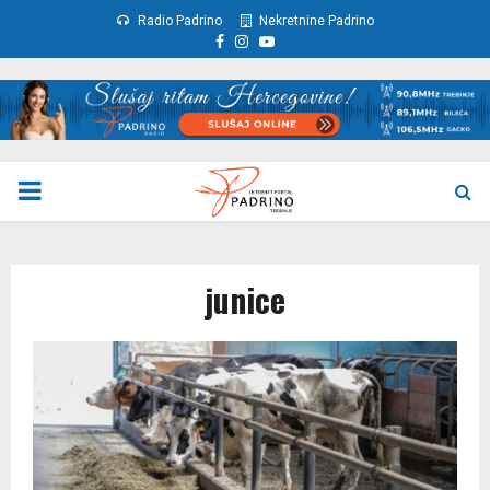
Radio Padrino
Nekretnine Padrino
Facebook
Instagram
Youtube
PRIMARY
MENU
junice