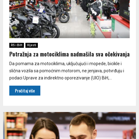
RS i BiH
Vijesti
Potražnja za motociklima nadmašila sva očekivanja
Da pomama za motociklima, uključujući i mopede, bicikle i
slična vozila sa pomoćnim motorom, ne jenjava, potvrđuju i
podaci Uprave za indirektno oporezivanje (UIO) BiH,...
Pročitaj više