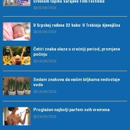
Crvenom tepihu Sarajevo Film Festivala
05/08/2026
U Srpskoj rođene 32 bebe: U Trebinju djevojčica
05/08/2026
Četiri znaka ulaze u srećniji period, promjene
počinju
04/08/2026
Sedam znakova da vašim biljkama nedostaje
vode
04/08/2026
Proglašen najbolji parfem svih vremena
04/08/2026