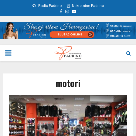
Radio Padrino
Nekretnine Padrino
Facebook
Instagram
Youtube
PRIMARY
MENU
motori