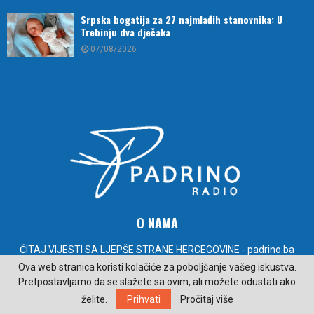
Srpska bogatija za 27 najmlađih stanovnika: U
Trebinju dva dječaka
07/08/2026
O NAMA
ČITAJ VIJESTI SA LJEPŠE STRANE HERCEGOVINE - padrino.ba
Ova web stranica koristi kolačiće za poboljšanje vašeg iskustva.
Kontakt:
radiopadrino@gmail.com
Pretpostavljamo da se slažete sa ovim, ali možete odustati ako
želite.
Prihvati
Pročitaj više