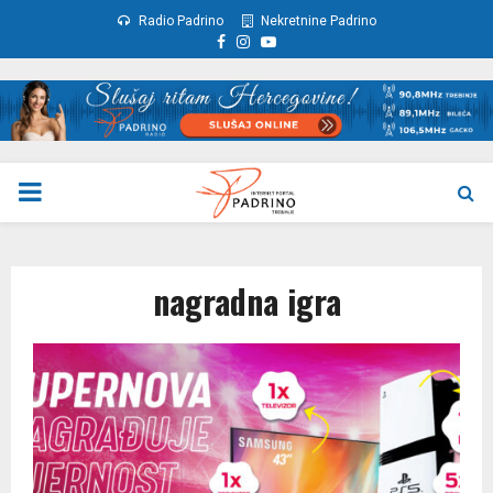
Radio Padrino
Nekretnine Padrino
Facebook
Instagram
Youtube
PRIMARY
MENU
nagradna igra