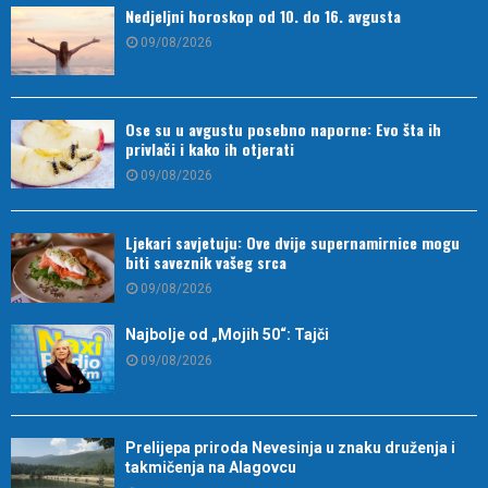
Nedjeljni horoskop od 10. do 16. avgusta
09/08/2026
Ose su u avgustu posebno naporne: Evo šta ih
privlači i kako ih otjerati
09/08/2026
Ljekari savjetuju: Ove dvije supernamirnice mogu
biti saveznik vašeg srca
09/08/2026
Najbolje od „Mojih 50“: Tajči
09/08/2026
Prelijepa priroda Nevesinja u znaku druženja i
takmičenja na Alagovcu