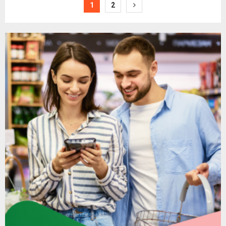
Paginacija
1
2
članaka