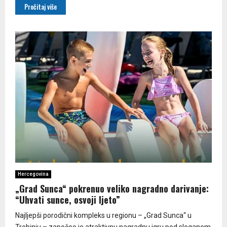
Pročitaj više
Hercegovina
„Grad Sunca“ pokrenuo veliko nagradno darivanje:
“Uhvati sunce, osvoji ljeto”
Najljepši porodični kompleks u regionu – „Grad Sunca“ u
Trebinju – započeo je atraktivnu nagradnu igru pod sloganom