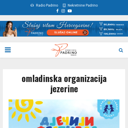
Radio Padrino
Nekretnine Padrino
Facebook
Instagram
Youtube
PRIMARY
MENU
omladinska organizacija
jezerine