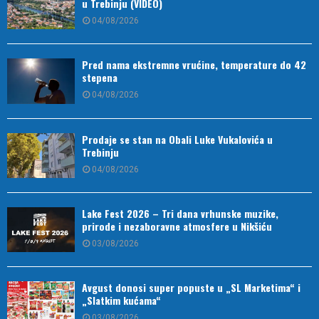
u Trebinju (VIDEO)
04/08/2026
Pred nama ekstremne vrućine, temperature do 42
stepena
04/08/2026
Prodaje se stan na Obali Luke Vukalovića u
Trebinju
04/08/2026
Lake Fest 2026 – Tri dana vrhunske muzike,
prirode i nezaboravne atmosfere u Nikšiću
03/08/2026
Avgust donosi super popuste u „SL Marketima“ i
„Slatkim kućama“
03/08/2026