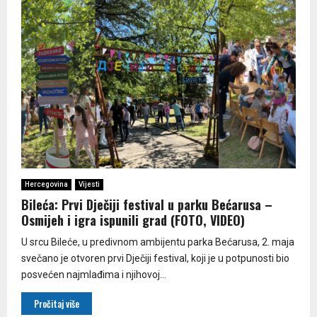
Hercegovina
Vijesti
Bileća: Prvi Dječiji festival u parku Bećarusa –
Osmijeh i igra ispunili grad (FOTO, VIDEO)
U srcu Bileće, u predivnom ambijentu parka Bećarusa, 2. maja
svečano je otvoren prvi Dječiji festival, koji je u potpunosti bio
posvećen najmlađima i njihovoj...
Pročitaj više