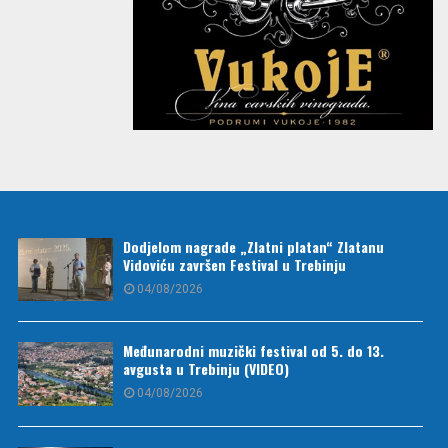
Dodjelom nagrade „Zlatni platan“ Zlatanu
Vidoviću završen Festival u Trebinju
04/08/2026
Međunarodni muzički festival od 5. do 13.
avgusta u Trebinju (VIDEO)
04/08/2026