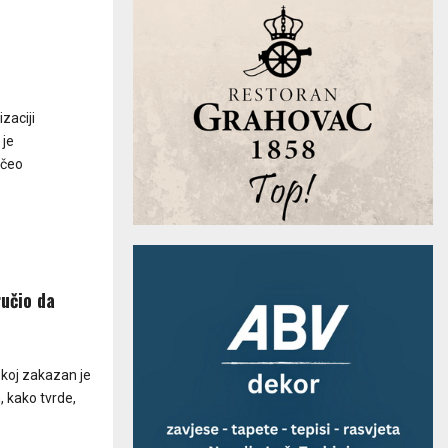
zaciji
 je
očeo
ručio da
skoj zakazan je
 kako tvrde,