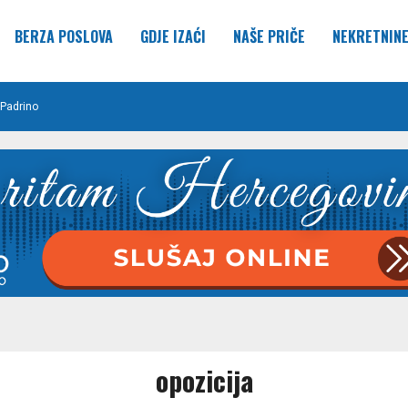
BERZA POSLOVA
GDJE IZAĆI
NAŠE PRIČE
NEKRETNIN
Padrino
opozicija