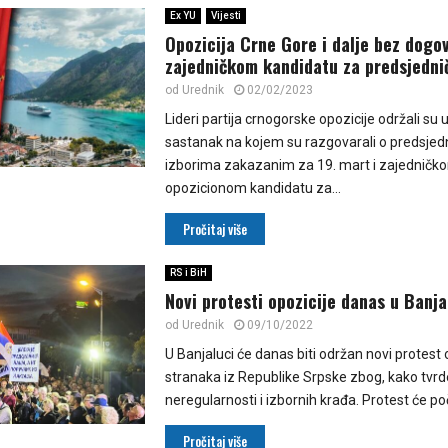
Ex YU
Vijesti
Opozicija Crne Gore i dalje bez dogo
zajedničkom kandidatu za predsjedni
od
Urednik
02/02/2023
Lideri partija crnogorske opozicije održali su 
sastanak na kojem su razgovarali o predsjed
izborima zakazanim za 19. mart i zajedničk
opozicionom kandidatu za...
Pročitaj više
RS i BiH
Novi protesti opozicije danas u Banja
od
Urednik
09/10/2022
U Banjaluci će danas biti održan novi protest
stranaka iz Republike Srpske zbog, kako tvrde
neregularnosti i izbornih krađa. Protest će poče
Pročitaj više