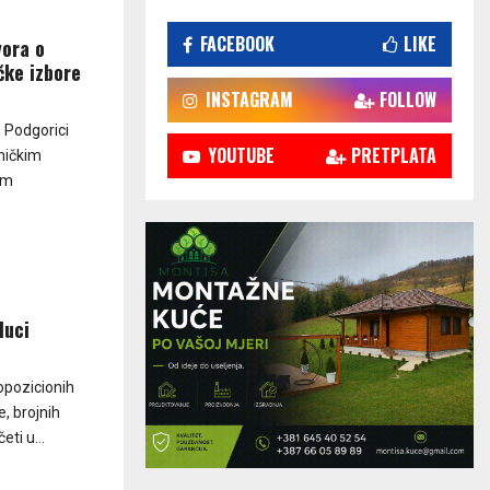
FACEBOOK
LIKE
vora o
čke izbore
INSTAGRAM
FOLLOW
u Podgorici
YOUTUBE
PRETPLATA
ničkim
om
luci
 opozicionih
, brojnih
ti u...