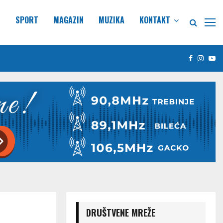
E
SPORT
MAGAZIN
MUZIKA
KONTAKT
Facebook
Insta
Yo
DRUŠTVENE MREŽE