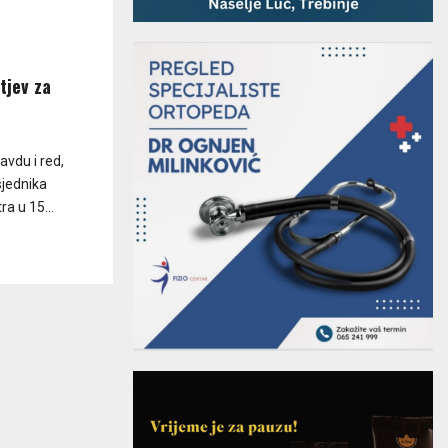
tjev za
avdu i red,
jednika
a u 15...