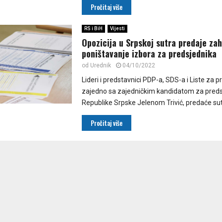
Pročitaj više
RS i BiH
Vijesti
Opozicija u Srpskoj sutra predaje zah
poništavanje izbora za predsjednika
od
Urednik
04/10/2022
Lideri i predstavnici PDP-a, SDS-a i Liste za pr
zajedno sa zajedničkim kandidatom za preds
Republike Srpske Jelenom Trivić, predaće sutr
Pročitaj više