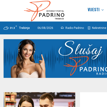
VIJESTI
C
Trebinje
06/08/2026
Radio Padrino
Nekretnine 
31.3