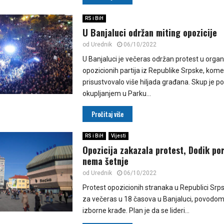
RS i BiH
U Banjaluci održan miting opozicije
od
Urednik
06/10/2022
U Banjaluci je večeras održan protest u organi
opozicionih partija iz Republike Srpske, kome
prisustvovalo više hiljada građana. Skup je p
okupljanjem u Parku...
Pročitaj više
RS i BiH
Vijesti
Opozicija zakazala protest, Dodik po
nema šetnje
od
Urednik
06/10/2022
Protest opozicionih stranaka u Republici Srp
za večeras u 18 časova u Banjaluci, povodom,
izborne krađe. Plan je da se lideri...