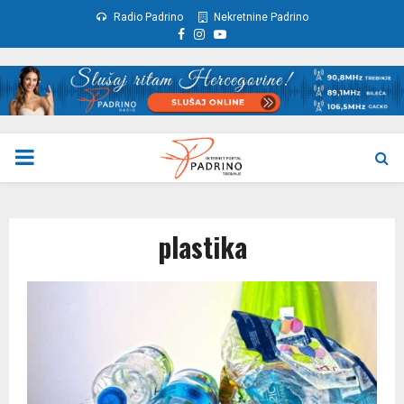
Radio Padrino
Nekretnine Padrino
Facebook
Instagram
Youtube
PRIMARY
MENU
plastika