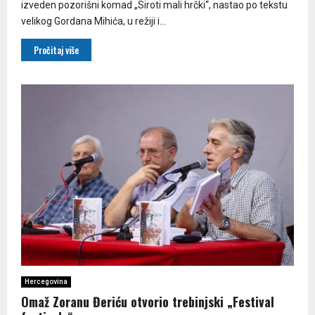
izveden pozorišni komad „Siroti mali hrčki“, nastao po tekstu
velikog Gordana Mihića, u režiji i...
Pročitaj više
Hercegovina
Omaž Zoranu Đeriću otvorio trebinjski „Festival