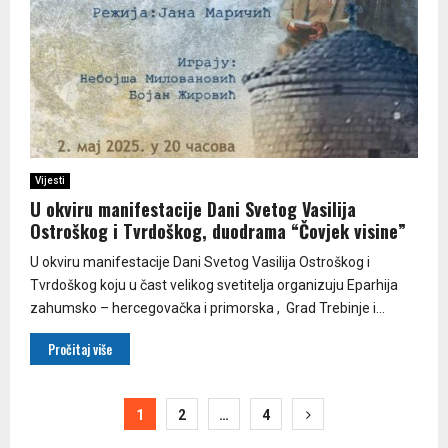
Vijesti
U okviru manifestacije Dani Svetog Vasilija
Ostroškog i Tvrdoškog, duodrama “Čovjek visine”
U okviru manifestacije Dani Svetog Vasilija Ostroškog i
Tvrdoškog koju u čast velikog svetitelja organizuju Eparhija
zahumsko – hercegovačka i primorska , Grad Trebinje i...
Pročitaj više
Paginacija
1
2
…
4