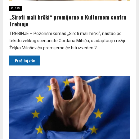
Vijesti
„Siroti mali hrčki“ premijerno u Kulturnom centru
Trebinje
TREBINJE – Pozorišni komad „Siroti mali hrčki“, nastao po
tekstu velikog scenariste Gordana Mihića, u adaptaciji i režiji
Željka Miloševića premijerno će biti izveden 2....
Pročitaj više