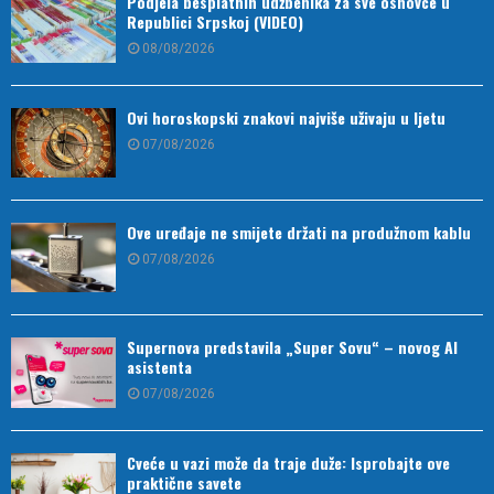
Podjela besplatnih udžbenika za sve osnovce u
Republici Srpskoj (VIDEO)
08/08/2026
Ovi horoskopski znakovi najviše uživaju u ljetu
07/08/2026
Ove uređaje ne smijete držati na produžnom kablu
07/08/2026
Supernova predstavila „Super Sovu“ – novog AI
asistenta
07/08/2026
Cveće u vazi može da traje duže: Isprobajte ove
praktične savete