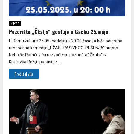
Vijesti
Pozorište „Čkalja“ gostuje u Gacku 25.maja
U Domu kulture 25.05.(nedelja) u 20.00 časova biće odigrana
urnebesna komedija „UŽASI PASIVNOG PUŠENJA“ autora
Nebojše Romćevića u izvođenju pozorišta“ Čkalja“ iz
Kruševca.Režiju potpisuje ...
Pročitaj više