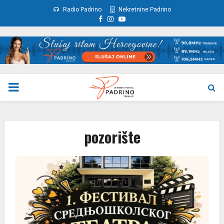
Radio Padrino
Nekretnine Padrino
Facebook
Instagram
Youtube
PRIMARY
MENU
pozorište