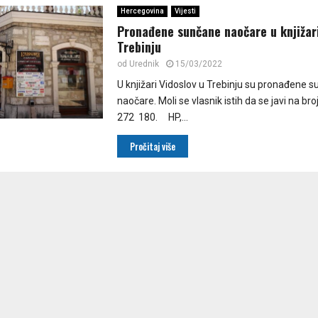
Hercegovina
Vijesti
Pronađene sunčane naočare u knjižari
Trebinju
od
Urednik
15/03/2022
U knjižari Vidoslov u Trebinju su pronađene 
naočare. Moli se vlasnik istih da se javi na br
272 180. HP,...
Pročitaj više