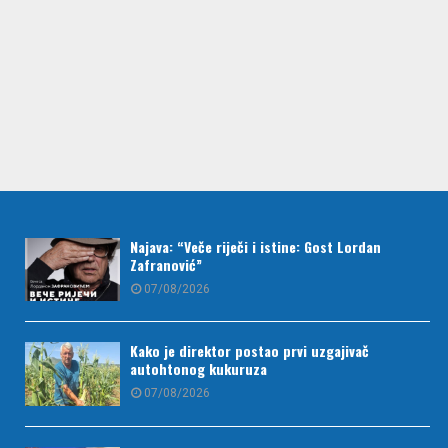
Najava: “Veče riječi i istine: Gost Lordan
Zafranović”
07/08/2026
Kako je direktor postao prvi uzgajivač
autohtonog kukuruza
07/08/2026