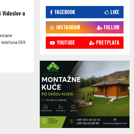
FACEBOOK
LIKE
 Vidoslov u
INSTAGRAM
FOLLOW
sunčane
YOUTUBE
PRETPLATA
oj telefona 059