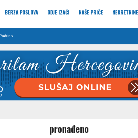
BERZA POSLOVA
GDJE IZAĆI
NAŠE PRIČE
NEKRETNIN
Padrino
pronađeno