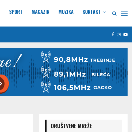
E
SPORT
MAGAZIN
MUZIKA
KONTAKT
Facebook
Insta
Yo
DRUŠTVENE MREŽE