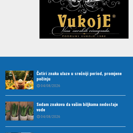
Četiri znaka ulaze u srećniji period, promjene
počinju
04/08/2026
Sedam znakova da vašim biljkama nedostaje
vode
04/08/2026