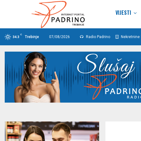
VIJESTI
C
Trebinje
07/08/2026
Radio Padrino
Nekretnine 
34.3