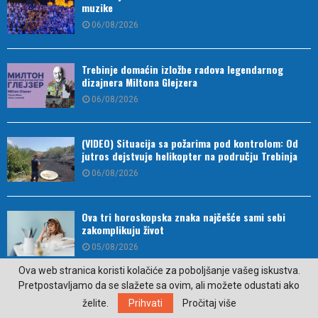
muzike
06/08/2026
Trebinje domaćin izložbe radova legendarnog
dizajnera Miltona Glejzera
06/08/2026
(VIDEO) Situacija sa požarima pod kontrolom: Od
jutros dejstvuje helikopter na području Trebinja
06/08/2026
Ova tri horoskopska znaka najčešće sami sebi
zakomplikuju život
05/08/2026
Ova web stranica koristi kolačiće za poboljšanje vašeg iskustva.
Pretpostavljamo da se slažete sa ovim, ali možete odustati ako
Ne izbjegavajte lan zbog gužvanja: Ovi trikovi
čuvaju njegov uredan izgled cijeli dan
želite.
Prihvati
Pročitaj više