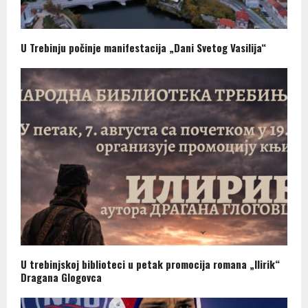
U Trebinju počinje manifestacija „Dani Svetog Vasilija“
U trebinjskoj biblioteci u petak promocija romana „Ilirik“
Dragana Glogovca