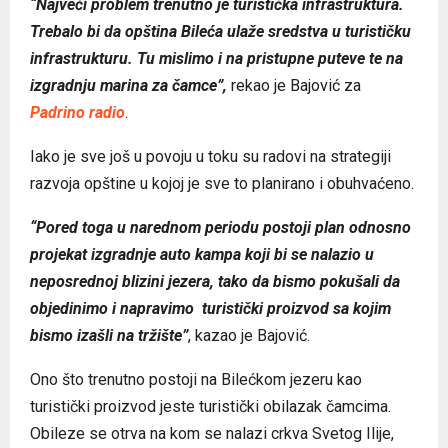
“Najveći problem trenutno je turistička infrastruktura.
Trebalo bi da opština Bileća ulaže sredstva u turističku
infrastrukturu. Tu mislimo i na pristupne puteve te na
izgradnju marina za čamce”,
rekao je Bajović za
Padrino radio
.
Iako je sve još u povoju u toku su radovi na strategiji
razvoja opštine u kojoj je sve to planirano i obuhvaćeno.
“Pored toga u narednom periodu postoji plan odnosno
projekat izgradnje auto kampa koji bi se nalazio u
neposrednoj blizini jezera, tako da bismo pokušali da
objedinimo i napravimo turistički proizvod sa kojim
bismo izašli na tržište”
, kazao je Bajović.
Ono što trenutno postoji na Bilećkom jezeru kao
turistički proizvod jeste turistički obilazak čamcima.
Obileze se otrva na kom se nalazi crkva Svetog Ilije,