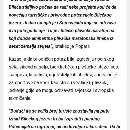
Bileća stidljivo počela da radi neke projekte koji će da
povećaju turističke i privredne potencijale Bilećkog
jezera. Jedan od njih je i Somovijada koja se održava
dva puta godišnje. Tu je i bilećki plivački maraton na
koji dolaze eminentna plivačka maratonska imena iz
deset zemalja svijeta”,
istakao je Popara.
Kazao je da bi odličan potez bila izgradnja ribarskog
sela, vikend naselja, biciklističke i pješačke staze, auto
kampova, kupališta, ugostiteljskih objekta, a idealno je i
za sportove na vodi kao što su veslački, plivački, i
jedrenje gdje se mogu održavati svjetska i evropska
takmičenja.
“Budući da se veliki broj turista zaustavlja na putu
iznad Bilećkog jezera treba izgraditi i parking.
Potencijali su ogromni, ail nedovoljno iskorišteni. Da bi