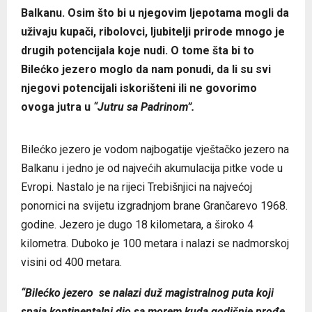
Balkanu. Osim što bi u njegovim ljepotama mogli da
uživaju kupači, ribolovci, ljubitelji prirode mnogo je
drugih potencijala koje nudi. O tome šta bi to
Bilećko jezero moglo da nam ponudi, da li su svi
njegovi potencijali iskorišteni ili ne govorimo
ovoga jutra u
“Jutru sa Padrinom”.
Bilećko jezero je vodom najbogatije vještačko jezero na
Balkanu i jedno je od najvećih akumulacija pitke vode u
Evropi. Nastalo je na rijeci Trebišnjici na najvećoj
ponornici na svijetu izgradnjom brane Grančarevo 1968.
godine. Jezero je dugo 18 kilometara, a široko 4
kilometra. Duboko je 100 metara i nalazi se nadmorskoj
visini od 400 metara.
“Bilećko jezero se nalazi duž magistralnog puta koji
spaja kontinentalni dio sa morem kuda godišnje prođe