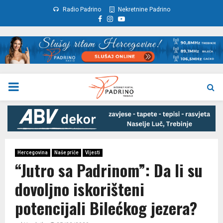
Radio Padrino
Nekretnine Padrino
Facebook
Instagram
Youtube
PRIMARY
MENU
Hercegovina
Naše priče
Vijesti
“Jutro sa Padrinom”: Da li su
dovoljno iskorišteni
potencijali Bilećkog jezera?