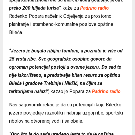
preko 200 hiljada turisa”
, kaže za
Padrino radio
Radenko Popara načelnik Odjeljenja za prostorno
planiranje i stambeno-komunalne poslove opštine
Bileća.
“Jezero je bogato ribljim fondom, a poznato je više od
25 vrsta ribe. Sve geografske osobine govore da
ogroman potencijal postoji u ovome jezeru. Do sad to
nije iskorišteno, a predstvalja bitan resurs za opštinu
Bileća i gradove Trebinje i Nikšić, na čijim se
teritorijama nalazi”
, kazao je Popara za
Padrino radio
.
Naš sagovornik rekao je da su potencijali koje Bilećko
jezero posjeduje raznoliki i nabraja uzgoj ribe, sportski
ribolov na otvorenoj vodi i sa obale.
“Ono što je do sada urađeno jeste to da je opština