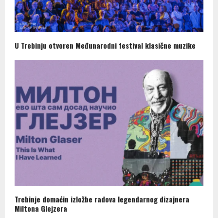
U Trebinju otvoren Međunarodni festival klasične muzike
Trebinje domaćin izložbe radova legendarnog dizajnera
Miltona Glejzera