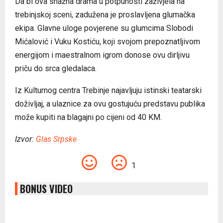
Da bi ova snažna drama u potpunosti zaživjela na
trebinjskoj sceni, zadužena je proslavljena glumačka
ekipa. Glavne uloge povjerene su glumcima Slobodi
Mićalović i Vuku Kostiću, koji svojom prepoznatljivom
energijom i maestralnom igrom donose ovu dirljivu
priču do srca gledalaca.
Iz Kulturnog centra Trebinje najavljuju istinski teatarski
doživljaj, a ulaznice za ovu gostujuću predstavu publika
može kupiti na blagajni po cijeni od 40 KM.
Izvor:
Glas Srpske
1
BONUS VIDEO