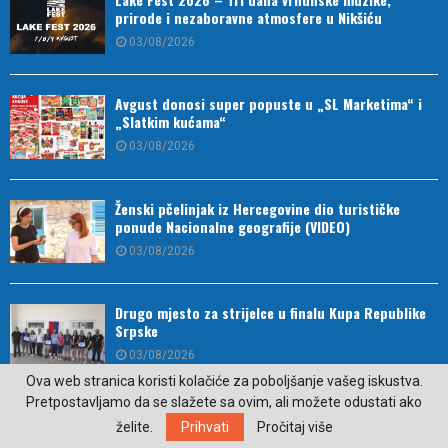
prirode i nezaboravne atmosfere u Nikšiću
03/08/2026
Avgust donosi super popuste u „SL Marketima“ i
„Slatkim kućama“
03/08/2026
Ženski pčelinjak iz Hercegovine dio turističke
ponude Nacionalne geografije (VIDEO)
03/08/2026
Drugo mjesto za strijelce u finalu Kupa Republike
Srpske
03/08/2026
Ova web stranica koristi kolačiće za poboljšanje vašeg iskustva.
Pretpostavljamo da se slažete sa ovim, ali možete odustati ako
Ako vjerujete u proročanstva Babe Vange, ovaj znak
želite.
Prihvati
Pročitaj više
bi mogao zablistati u 2026.