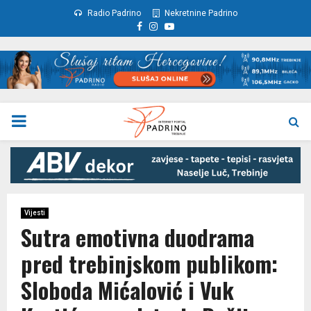
Radio Padrino
Nekretnine Padrino
Facebook
Instagram
Youtube
PRIMARY
MENU
Vijesti
Sutra emotivna duodrama
pred trebinjskom publikom:
Sloboda Mićalović i Vuk