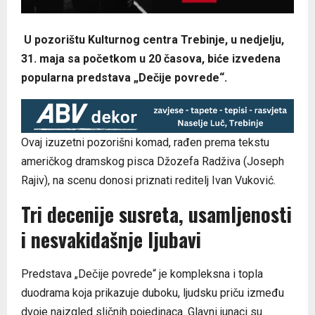
U pozorištu Kulturnog centra Trebinje, u nedjelju,
31. maja sa početkom u 20 časova, biće izvedena
popularna predstava „Dečije povrede“.
Ovaj izuzetni pozorišni komad, rađen prema tekstu
američkog dramskog pisca Džozefa Radživa (Joseph
Rajiv), na scenu donosi priznati reditelj Ivan Vuković.
Tri decenije susreta, usamljenosti
i nesvakidašnje ljubavi
Predstava „Dečije povrede“ je kompleksna i topla
duodrama koja prikazuje duboku, ljudsku priču između
dvoje naizgled sličnih pojedinaca. Glavni junaci su