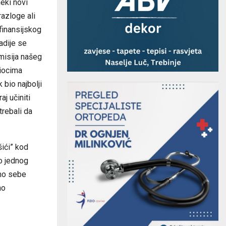
neki novi
razloge ali
finansijskog
radije se
misija našeg
tiocima
 bio najbolji
aj učiniti
 trebali da
ići” kod
lo jednog
smo sebe
no