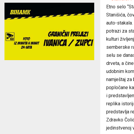
Etno selo “St
Stanišića, čo
auto-stakala.
potrazi za s
kulturi življe
semberske rav
selu se danas
drveta, a čin
udobnim komfo
namještaj za 
popločane kam
i predstavlje
replika istor
predstavlja r
Zdravko Čolić
jedinstvenoj v