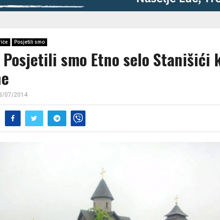
riče
Posjetili smo
Posjetili smo Etno selo Stanišići 
ne
3/07/2014