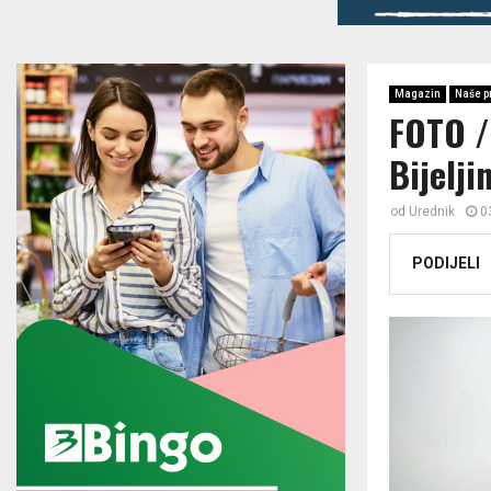
Magazin
Naše p
FOTO / 
Bijelji
od
Urednik
0
PODIJELI