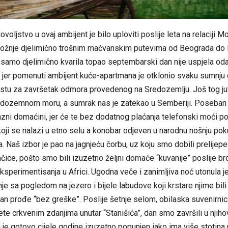
oljstvo u ovaj ambijent je bilo uploviti poslije leta na relaciji M
vožnje djelimično trošnim mačvanskim putevima od Beograda do Bi
e samo djelimično kvarila topao septembarski dan nije uspjela od
, jer pomenuti ambijent kuće-apartmana je otklonio svaku sumnju
stu za završetak odmora provedenog na Sredozemlju. Još tog jut
dozemnom moru, a sumrak nas je zatekao u Semberiji. Poseban
azni domaćini, jer će te bez dodatnog plaćanja telefonski moći po
koji se nalazi u etno selu a konobar odjeven u narodnu nošnju p
a. Naš izbor je pao na jagnjeću čorbu, uz koju smo dobili prelijepe
ce, pošto smo bili izuzetno željni domaće “kuvanije” poslije bro
sperimentisanja u Africi. Ugodna veče i zanimljiva noć utonula je
nje sa pogledom na jezero i bijele labudove koji krstare njime bili 
dan prođe “bez greške”. Poslije šetnje selom, obilaska suvenirnic
te crkvenim zdanjima unutar “Stanišića”, dan smo završili u njih
i je gotovo cijele godine izuzetno popunjen iako ima više stotina