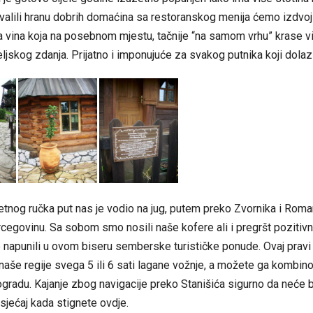
alili hranu dobrih domaćina sa restoranskog menija ćemo izdvoji
 vina koja na posebnom mjestu, tačnije “na samom vrhu” krase vi
ljskog zdanja. Prijatno i imponujuće za svakog putnika koji dolazi
tetnog ručka put nas je vodio na jug, putem preko Zvornika i Roma
cegovinu. Sa sobom smo nosili naše kofere ali i pregršt pozitivni
napunili u ovom biseru semberske turističke ponude. Ovaj pravi 
 naše regije svega 5 ili 6 sati lagane vožnje, a možete ga kombino
radu. Kajanje zbog navigacije preko Stanišića sigurno da neće b
jećaj kada stignete ovdje.