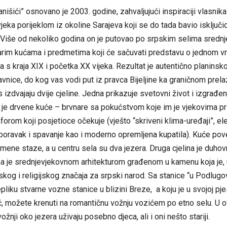
anišići” osnovano je 2003. godine, zahvaljujući inspiraciji vlasnik
vjeka porijeklom iz okoline Sarajeva koji se do tada bavio isključ
 Više od nekoliko godina on je putovao po srpskim selima sredn
tarim kućama i predmetima koji će sačuvati predstavu o jednom v
nja s kraja XIX i početka XX vijeka. Rezultat je autentično planinsk
nice, do kog vas vodi put iz pravca Bijeljine ka graničnom prela
 izdvajaju dvije cjeline. Jedna prikazuje svetovni život i izgrađen
e je drvene kuće – brvnare sa pokućstvom koje im je vjekovima pri
rom koji posjetioce očekuje (vješto “skriveni klima-uređaji”, el
boravak i spavanje kao i moderno opremljena kupatila). Kuće pov
ene staze, a u centru sela su dva jezera. Druga cjelina je duho
na je srednjevjekovnom arhitekturom građenom u kamenu koja je, u
ijskog i religijskog značaja za srpski narod. Sa stanice “u Podlugo
epliku stvarne vozne stanice u blizini Breze, a koju je u svojoj p
, možete krenuti na romantičnu vožnju vozićem po etno selu. U o
ožnji oko jezera uživaju posebno djeca, ali i oni nešto stariji.