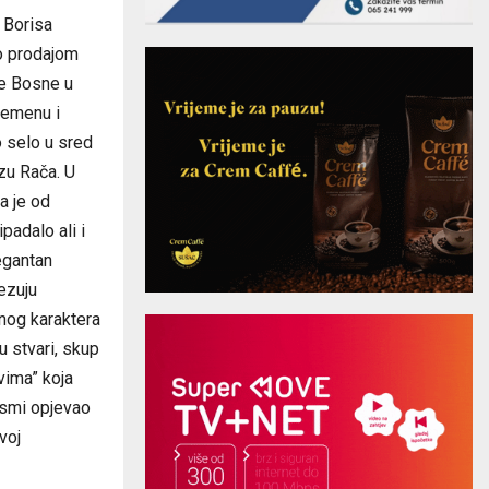
a Borisa
io prodajom
je Bosne u
remenu i
o selo u sred
zu Rača. U
a je od
padalo ali i
egantan
ezuju
vnog karaktera
 stvari, skup
vima” koja
jesmi opjevao
voj