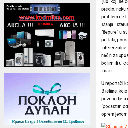
ljudi koji se 
predio, neku 
problem ne le
stanja i statu
“šepure” u sv
portala, pore
interesantne i
način za upozn
boljim ili u kr
imaju …
U reportaži 
Bijeljine, koj
poznog ljeta 
“počastili” o
opremljenom 