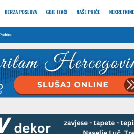
BERZA POSLOVA
GDJE IZAĆI
NAŠE PRIČE
NEKRETNIN
Padrino