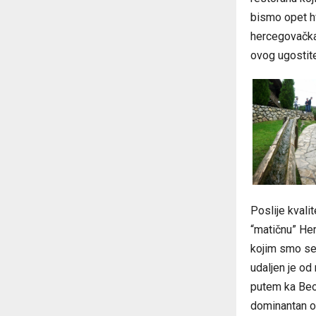
bismo opet hv
hercegovačka
ovog ugostite
Poslije kvali
“matičnu” Her
kojim smo se 
udaljen je od
putem ka Beog
dominantan os