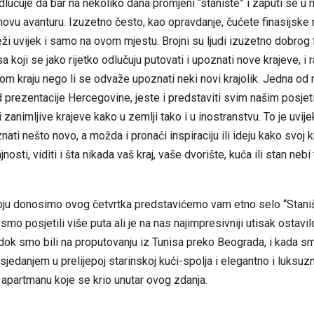
odlučuje da bar na nekoliko dana promjeni “stanište” i zaputi se u 
novu avanturu. Izuzetno često, kao opravdanje, čućete finasijske 
ži uvijek i samo na ovom mjestu. Brojni su ljudi izuzetno dobrog 
sa koji se jako rijetko odlučuju putovati i upoznati nove krajeve, i 
om kraju nego li se odvaže upoznati neki novi krajolik. Jedna od 
d prezentacije Hercegovine, jeste i predstaviti svim našim posje
 zanimljive krajeve kako u zemlji tako i u inostranstvu. To je uvijek
ati nešto novo, a možda i pronaći inspiraciju ili ideju kako svoj kr
ajnosti, viditi i šta nikada vaš kraj, vaše dvorište, kuća ili stan nebi
koju donosimo ovog četvrtka predstavićemo vam etno selo “Staniš
e smo posjetili više puta ali je na nas najimpresivniji utisak ostavi
dok smo bili na proputovanju iz Tunisa preko Beograda, i kada 
dsjedanjem u prelijepoj starinskoj kući-spolja i elegantno i luksuz
apartmanu koje se krio unutar ovog zdanja.