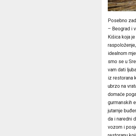
Posebno zadov
– Beograd i 
Kišica koja j
raspoloženje
idealnom mje
smo se u Sre
vam dati ljub
iz restorana 
ubrzo na vrat
domaće pogači
gurmanskih ek
jutarnje buđe
da i naredni 
vozom i posje
restoranu koj