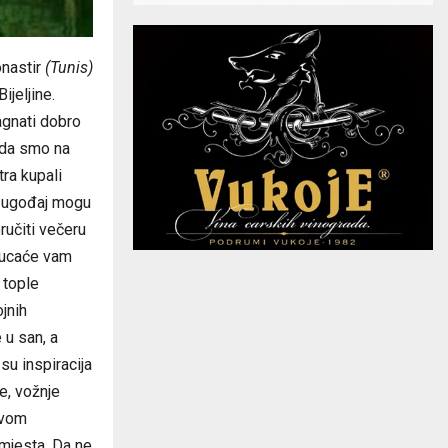
onastir
(Tunis)
jeljine.
agnati dobro
 da smo na
ra kupali
 ugođaj mogu
ručiti večeru
okucaće vam
 tople
jnih
 u san, a
su inspiracija
e, vožnje
ovom
 mjesta. Da ne