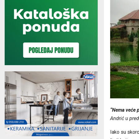
“Nema veće p
Andrić u pre
Iako su skoro