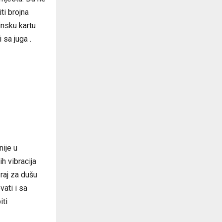
ti brojna
nsku kartu
 sa juga .
nije u
h vibracija
raj za dušu
vati i sa
iti