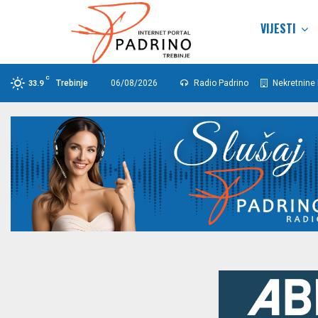
VIJESTI
C
Trebinje
06/08/2026
Radio Padrino
Nekretnine 
33.9