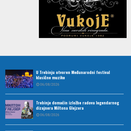
U Trebinju otvoren Međunarodni festival
klasične muzike
06/08/2026
Trebinje domaćin izložbe radova legendarnog
dizajnera Miltona Glejzera
06/08/2026