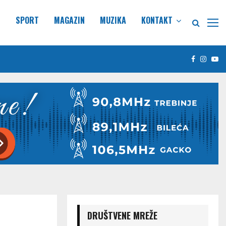
E
SPORT
MAGAZIN
MUZIKA
KONTAKT
Facebook
Insta
Yo
DRUŠTVENE MREŽE