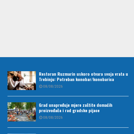
Restoran Ruzmarin uskoro otvara svoja vrata u
Trebinju: Potreban konobar/konobarica
08/08/2026
Grad unapređuje mjere zaštite domaćih
proizvođača i rad gradske pijace
08/08/2026