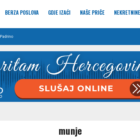
BERZA POSLOVA
GDJE IZAĆI
NAŠE PRIČE
NEKRETNIN
Padrino
munje