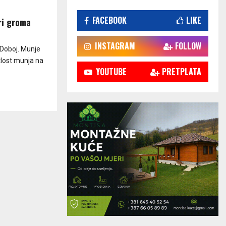
FACEBOOK
LIKE
ri groma
INSTAGRAM
FOLLOW
 Doboj. Munje
tlost munja na
YOUTUBE
PRETPLATA