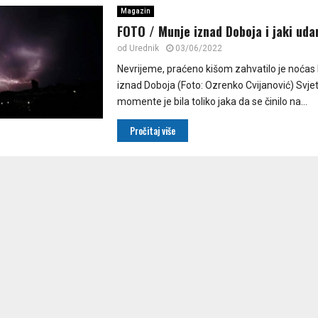
Magazin
FOTO / Munje iznad Doboja i jaki uda
od
Urednik
03/06/2022
Nevrijeme, praćeno kišom zahvatilo je noćas
iznad Doboja (Foto: Ozrenko Cvijanović) Svje
momente je bila toliko jaka da se činilo na...
Pročitaj više