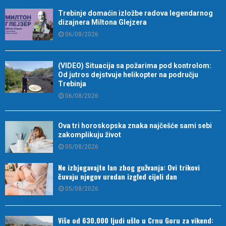
Trebinje domaćin izložbe radova legendarnog
dizajnera Miltona Glejzera
06/08/2026
(VIDEO) Situacija sa požarima pod kontrolom:
Od jutros dejstvuje helikopter na području
Trebinja
06/08/2026
Ova tri horoskopska znaka najčešće sami sebi
zakomplikuju život
05/08/2026
Ne izbjegavajte lan zbog gužvanja: Ovi trikovi
čuvaju njegov uredan izgled cijeli dan
05/08/2026
Više od 630.000 ljudi ušlo u Crnu Goru za vikend: