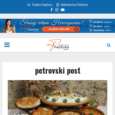
Radio Padrino
Nekretnine Padrino
Facebook
Instagram
Youtube
PRIMARY
MENU
petrovski post