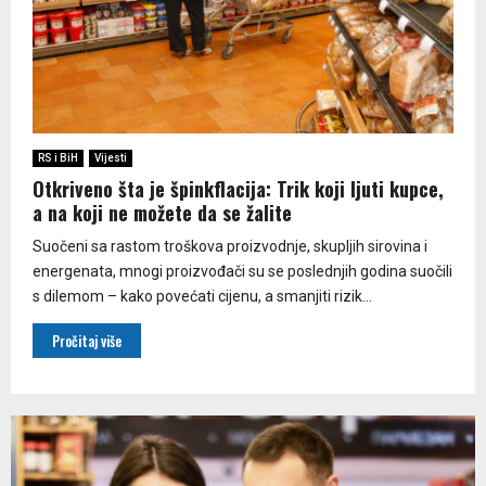
RS i BiH
Vijesti
Otkriveno šta je špinkflacija: Trik koji ljuti kupce,
a na koji ne možete da se žalite
Suočeni sa rastom troškova proizvodnje, skupljih sirovina i
energenata, mnogi proizvođači su se poslednjih godina suočili
s dilemom – kako povećati cijenu, a smanjiti rizik...
Pročitaj više