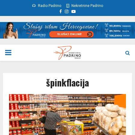
Radio Padrino
Nekretnine Padrino
Facebook
Instagram
Youtube
PRIMARY
MENU
špinkflacija