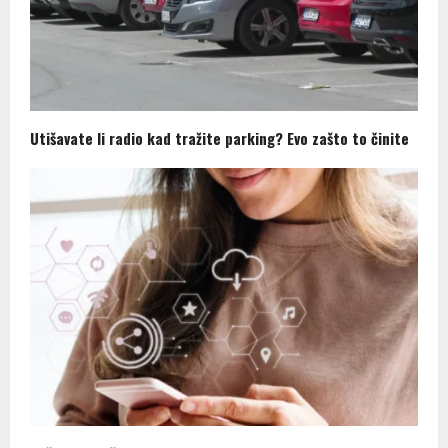
Utišavate li radio kad tražite parking? Evo zašto to činite