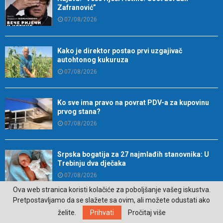
Zafranović”
07/08/2026
Kako je direktor postao prvi uzgajivač
autohtonog kukuruza
07/08/2026
Ko sve ima pravo na povrat PDV-a za kupovinu
prvog stana?
07/08/2026
Srpska bogatija za 27 najmlađih stanovnika: U
Trebinju dva dječaka
07/08/2026
Ova web stranica koristi kolačiće za poboljšanje vašeg iskustva.
Pretpostavljamo da se slažete sa ovim, ali možete odustati ako
Veliki dobitak čeka ova tri znaka do 13. avgusta
želite.
Prihvati
Pročitaj više
06/08/2026