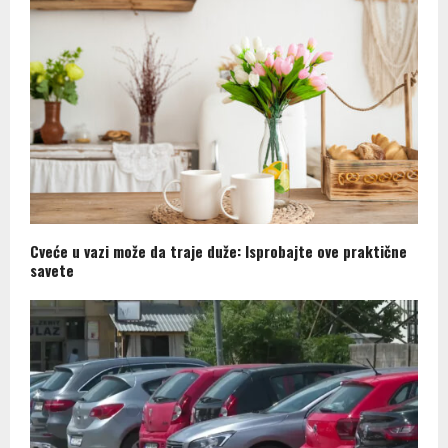
Cveće u vazi može da traje duže: Isprobajte ove praktične
savete