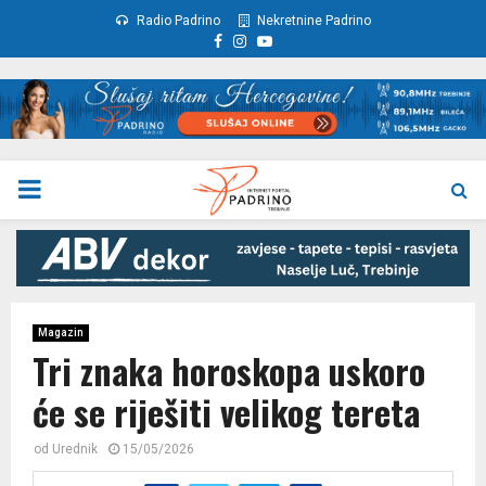
Radio Padrino
Nekretnine Padrino
Facebook
Instagram
Youtube
PRIMARY
MENU
Magazin
Tri znaka horoskopa uskoro
će se riješiti velikog tereta
od
Urednik
15/05/2026