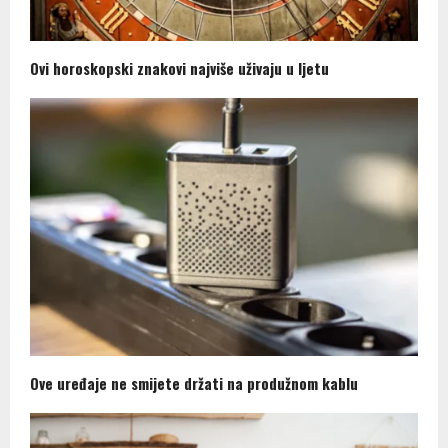
Ovi horoskopski znakovi najviše uživaju u ljetu
Ove uređaje ne smijete držati na produžnom kablu