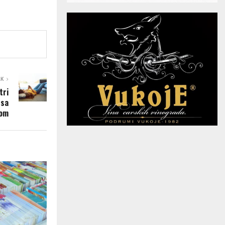
AK
tri
 sa
mom