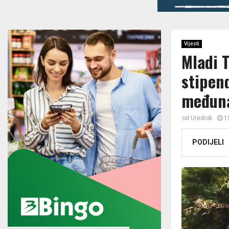
Vijesti
Mladi 
stipen
međuna
od
Urednik
1
PODIJELI