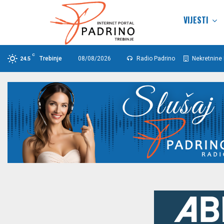
VIJESTI
C
Trebinje
08/08/2026
Radio Padrino
Nekretnine 
24.5