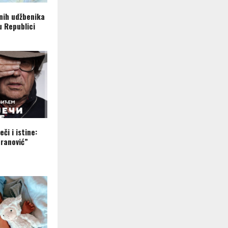
nih udžbenika
u Republici
eči i istine:
ranović”