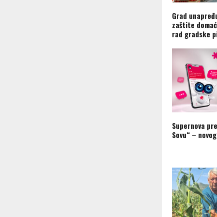
Grad unapređu
zaštite domać
rad gradske p
Supernova pre
Sovu“ – novog