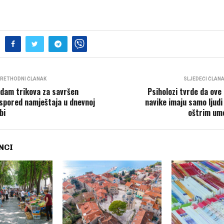
RETHODNI ČLANAK
SLJEDEĆI ČLAN
dam trikova za savršen
Psiholozi tvrde da ove 
spored namještaja u dnevnoj
navike imaju samo ljudi
bi
oštrim u
NCI