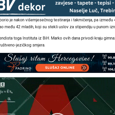
zborio je nakon višemjesečnog testiranja i takmičenja, pa između
ao među 42 mladih, koji su stekli uslov za stipendiju u punom iz
pendista toga Instituta iz BiH. Marko ovih dana privodi kraju gimna
ruštveno-jezičkog smjera.