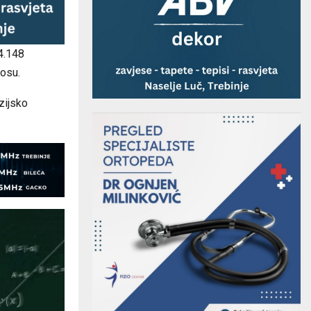
 4.148
nosu.
zijsko