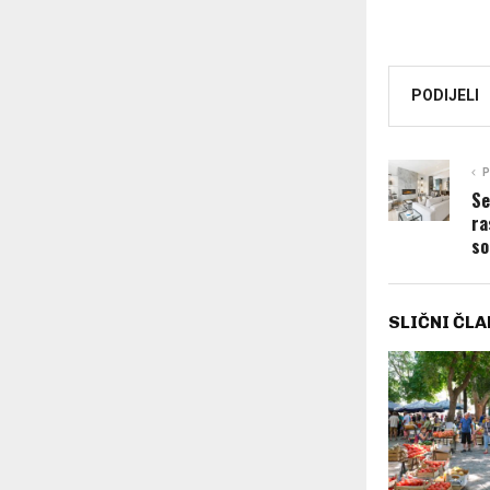
PODIJELI
P
Se
ra
so
SLIČNI ČLA