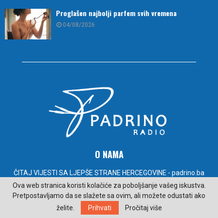
Proglašen najbolji parfem svih vremena
04/08/2026
O NAMA
ČITAJ VIJESTI SA LJEPŠE STRANE HERCEGOVINE - padrino.ba
Ova web stranica koristi kolačiće za poboljšanje vašeg iskustva.
Kontakt:
radiopadrino@gmail.com
Pretpostavljamo da se slažete sa ovim, ali možete odustati ako
želite.
Prihvati
Pročitaj više