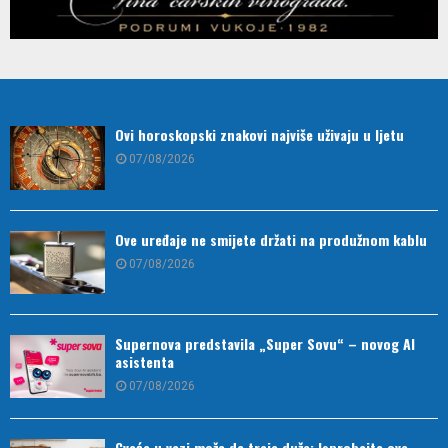
Ovi horoskopski znakovi najviše uživaju u ljetu
07/08/2026
Ove uređaje ne smijete držati na produžnom kablu
07/08/2026
Supernova predstavila „Super Sovu“ – novog AI
asistenta
07/08/2026
Cveće u vazi može da traje duže: Isprobajte ove