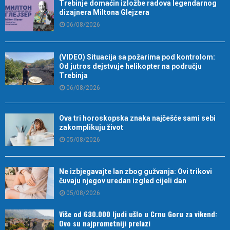
Trebinje domaćin izložbe radova legendarnog
dizajnera Miltona Glejzera
06/08/2026
(VIDEO) Situacija sa požarima pod kontrolom:
Od jutros dejstvuje helikopter na području
Trebinja
06/08/2026
Ova tri horoskopska znaka najčešće sami sebi
zakomplikuju život
05/08/2026
Ne izbjegavajte lan zbog gužvanja: Ovi trikovi
čuvaju njegov uredan izgled cijeli dan
05/08/2026
Više od 630.000 ljudi ušlo u Crnu Goru za vikend:
Ovo su najprometniji prelazi