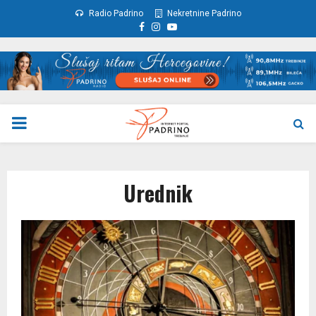
Radio Padrino
Nekretnine Padrino
Facebook
Instagram
Youtube
PRIMARY
MENU
Urednik