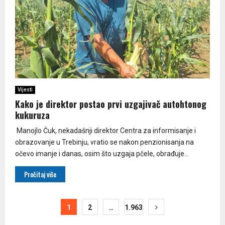
Vijesti
Kako je direktor postao prvi uzgajivač autohtonog
kukuruza
Manojlo Ćuk, nekadašnji direktor Centra za informisanje i
obrazovanje u Trebinju, vratio se nakon penzionisanja na
očevo imanje i danas, osim što uzgaja pčele, obrađuje...
Pročitaj više
Paginacija
1
2
…
1.963