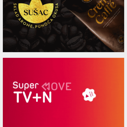
Gost Padrino radija: Marketing menadžer Grada
youtube
Sunca Milica Adžić
138
10:50
Thumbnail
41 epizoda emisije Padrinovi mališani
youtube
12:31
139
Thumbnail
Gosti Padrino radija su đaci generacija trebinjskih
youtube
srednjih škola
140
09:45
Thumbnail
Gosti Padrino radija su đaci generacija trebinjskih
youtube
srednjih škola
141
10:18
Thumbnail
Gost "Jutarnjeg programa": Slaveko Vukasović iz
youtube
Herz Advetures
142
12:28
Thumbnail
"Tvoje minute sa Ivanom": Sa Srnom Danojlić pričali
youtube
smo o...
143
04:06
Thumbnail
Današnji gosti bili su prof. dr Bojan Lalić. i prof....
youtube