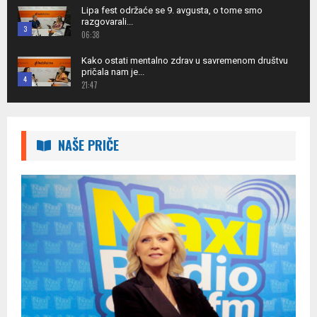
Lipa fest održaće se 9. avgusta, o tome smo
youtube
razgovarali...
3
06:38
Thumbnail
Kako ostati mentalno zdrav u savremenom društvu
youtube
pričala nam je...
4
21:47
Thumbnail
Da li ćete učestvovatu u prvom trebinjskom
youtube
polumaratonu?
5
08:28
NAŠE PRIČE
Thumbnail
O otvaranju ljetne sezone u Gradu Sunca razgovarali
youtube
smo sa...
6
04:56
Thumbnail
Gost u studiju Brano Likić, kantautor i idejni tvorac
youtube
"Kantarion...
7
15:18
Thumbnail
Gost u našem studiju bio je Stefan Debota frontmen
youtube
grupe...
8
11:51
Thumbnail
Tina Bjelobrković, PR CIM Foruma Kotor, upoznala
youtube