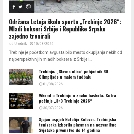
06:54
41
Thumbnail
Gosti u studiju: Turistički influenseri Jovana Kvržić i
youtube
Održana Letnja škola sporta „Trebinje 2026“:
Boris Radošević
42
32:28
Mladi bokseri Srbije i Republike Srpske
Thumbnail
zajedno trenirali
"Tvoje minute": Sa Vukom Milivojevićem pričali smo o
youtube
novim ljetnim...
43
od
Urednik
10/08/2026
16:46
Thumbnail
Trebinje je početkom avgusta bilo mesto okupljanja nekih od
Gosti: Članovi Fondacije Sveti Vukašin, pričali smo o
youtube
najperspektivnijih mladih boksera iz Srbije i...
Preobraženskom bazaru
44
04:56
Trebinje: „Glavna ulica“ pobjednik 69.
Thumbnail
Olimpijade u malom fudbalu
Aca Lukas - mix pjesama /live Trebinje 11.08.2023./
youtube
02:45
01/08/2026
45
Thumbnail
Vikend u Trebinju u znaku basketa: Sutra
Vlado Georgiev za Novaka Djokovica - Hocu zivot
počinje „3×3 Trebinje 2026“
youtube
svoj /live...
46
30/07/2026
04:32
Thumbnail
Sjajan uspjeh Natalije Sulaver: Trebinjska
Gost: Nikolina Ambulija, učesnica "Survivor 23"
youtube
teniserka izborila plasman na nezvanično
14:47
47
Svjetsko prvenstvo do 14 godina