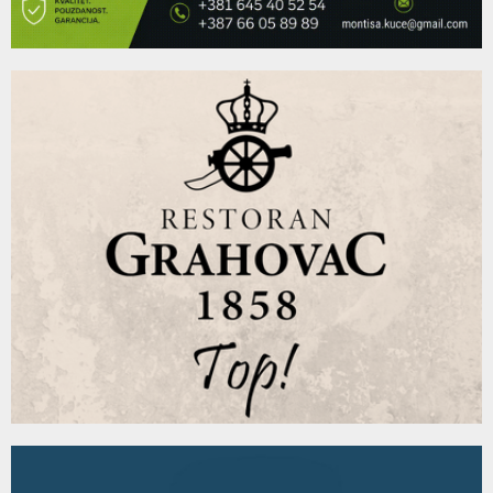
118
Thumbnail
Tvoje minute sa Ivanom: Lana Pudar (AUDIO)
youtube
03:23
119
Thumbnail
Tvoje minute sa Ivanom: Gost Teodora Vukasović
youtube
11:31
120
Thumbnail
Gost Padrino radija bio je Peđa Milojević
youtube
14:42
121
Thumbnail
"Tvoje minute sa Ivanom": Naš gost bila je Andreana
youtube
Čekić...
122
11:23
Thumbnail
"Tvoje minute sa Ivanom": Naš gost bio je Saša
youtube
Matić...
123
08:30
Thumbnail
Gost Padrino radija bio je Marko Paovica, ljekar Hitne
youtube
medicinske...
124
08:44
Thumbnail