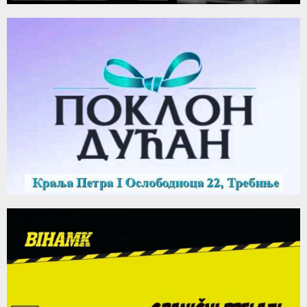
105
Thumbnail
Tvoje minute sa Ivanom: Upoznali smo Lenu
youtube
Kovačević
106
11:04
Thumbnail
"Tvoje minute sa Ivanom": Upoznali smo Marka Luisa
youtube
11:15
107
Thumbnail
Gost Padrino radija: Beogradski džez saksofonista,
youtube
kompozitor i aranžer Jovan...
108
08:53
Thumbnail
Gost Padrino radija: Predsjednik Skupštine Grada
youtube
Trebinja Dragoslav Banjak (AUDIO)
109
06:02
Thumbnail
Gost Padrino radija: Zoran Porobić, predsjednik
youtube
Košarkaške akdemije Humski iz...
110
10:25
Thumbnail
ACO PEJOVIC after video
youtube
02:10
111