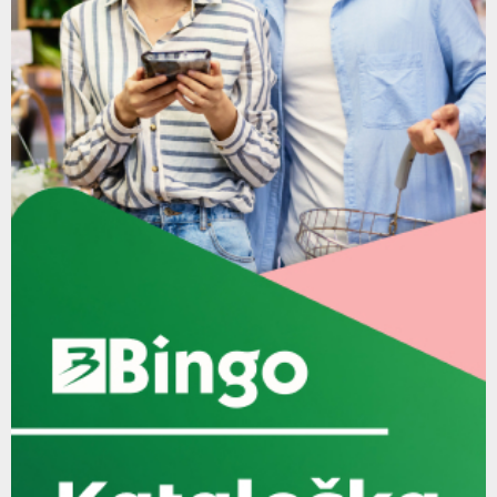
drugarstvu
86
09:25
Thumbnail
Današnja gošća bila je dobitnica Svetosavske
youtube
nagrade za školsku 2021/2022....
87
15:14
Thumbnail
"Tvoje minute": Razgovarali smo sa nastavnikom
youtube
odlikovanih učenika Dobroslavom Slijepčevićem
88
13:39
Thumbnail
Tvoje minute: Upoznali smo Spasoja Kukurića i Vuka
youtube
Jankovića, učenike...
89
12:04
Thumbnail
"Tvoje minute": Sa Andreom Ćurić iz Fondacije "Sveti
youtube
Vukašin" pričali...
90
05:51
Thumbnail
"Tvoje minute": Upoznali smo jednog od najboljih
youtube
sportista iz Trebinja,...
91
12:30
Thumbnail
45 epizoda emisije Padrinovi mališani
youtube
14:47
92