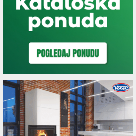
Thumbnail
Gost Padrino radija bio je Boris Režak (AUDIO)
youtube
15:13
93
Thumbnail
Naše gošće ispred FPM-a bile su Mirjana Miljanović i
youtube
Snežana...
94
12:38
Thumbnail
Današnja gošća bila je najljepša djevojka Republike
youtube
Srpske, Anđela Joksimović
95
07:51
Thumbnail
Današnji gost bio je trener RK "Leotar" Darko Tavrić
youtube
05:29
96
Thumbnail
Današnji gost bio je kadindat za najboljeg sportistu
youtube
RS, Božidar...
97
06:06
Thumbnail
Današnje gošće bile su trener ŽFK "Leotar" Jelena
youtube
Milović i...
98
11:07
Thumbnail