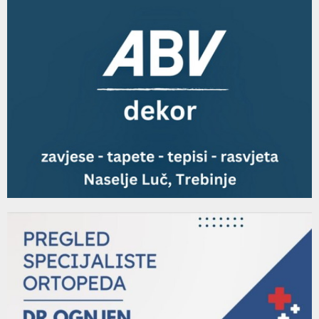
"Tvoje minute sa Ivanom" : Upoznali smo uspješnu
youtube
fudbalerku iz...
125
18:03
Thumbnail
44 epizoda emisije Padrinovi mališani
youtube
11:13
126
Thumbnail
Gost Padrino radija Đorđe David
youtube
23:43
127
Thumbnail
O softverskim alatima u 3D modelovanju razgovarali
youtube
smo sa Aleksijom...
128
11:28
Thumbnail
Gost u studiju Padrino radija je Dragan Porobić,
youtube
košarkaški sudija
129
08:41
Thumbnail
43 epizoda emisije Padrinovi mališani
youtube
12:31
130
Thumbnail
Naši gosti bili su članovi Moto kluba "TNT", Milan
youtube
Miki...