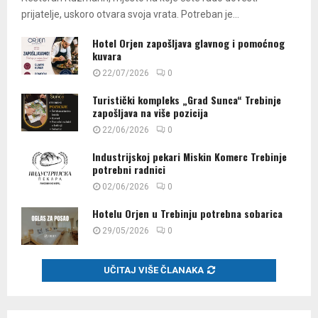
prijatelje, uskoro otvara svoja vrata. Potreban je...
Hotel Orjen zapošljava glavnog i pomoćnog
kuvara
22/07/2026
0
Turistički kompleks „Grad Sunca“ Trebinje
zapošljava na više pozicija
22/06/2026
0
Industrijskoj pekari Miskin Komerc Trebinje
potrebni radnici
02/06/2026
0
Hotelu Orjen u Trebinju potrebna sobarica
29/05/2026
0
UČITAJ VIŠE ČLANAKA