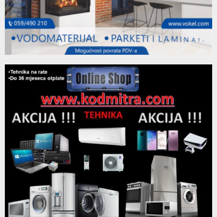
"Tvoje minute sa Ivanom": Današnji gost bio je
youtube
Milomir Ninković...
99
06:11
Thumbnail
Današnji gosti bili su trener KK "Leotar" Marko Ičelić
youtube
i...
100
06:24
Thumbnail
"Tvoje minute sa Ivanom": Današnji gost bio je Miljan
youtube
Vico,...
101
06:24
Thumbnail
"Tvoje minute sa Ivanom": Današnji gost bio je
youtube
Aleksandar Milojević...
102
06:23
Thumbnail
Tvoje minute sa Ivanom: Današnji gosti bili su Lana
youtube
Ćapin...
103
13:54
Thumbnail
Tvoje minute sa Ivanom: Gost Radovan Uljarević
youtube
03:42
104
Thumbnail
Tvoje minute sa Ivanom: Šta je to AKUPUNKTURA?
youtube
17:25