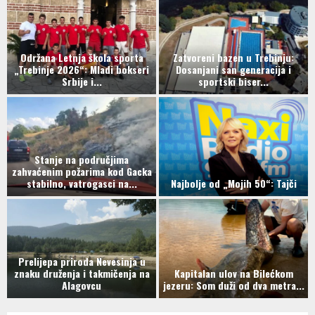
Održana Letnja škola sporta
Zatvoreni bazen u Trebinju:
„Trebinje 2026“: Mladi bokseri
Dosanjani san generacija i
Srbije i...
sportski biser...
a
Stanje na područjima
j
zahvaćenim požarima kod Gacka
stabilno, vatrogasci na...
Najbolje od „Mojih 50“: Tajči
Prelijepa priroda Nevesinja u
znaku druženja i takmičenja na
Kapitalan ulov na Bilećkom
Alagovcu
jezeru: Som duži od dva metra...