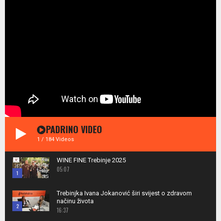
PADRINO VIDEO
1
/
184
Videos
WINE FINE Trebinje 2025
05:07
1
Thumbnail
Trebinjka Ivana Jokanović širi svijest o zdravom
youtube
načinu života
2
16:37
Thumbnail