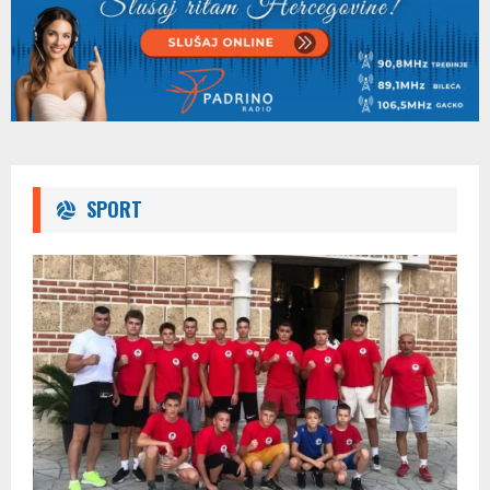
Dizajnerka Tijana Lučić pričala je o svom modnom
youtube
brendu "Shesno"
35
26:56
Thumbnail
Dječija predstava "Kako su nastale ružne riječi" prilika
youtube
da pokažete...
36
06:20
Thumbnail
Trebinjci sve češće postaju vlasnici kućnih ljubimaca
youtube
12:12
37
SPORT
Thumbnail
Otac Nikola Janković pričao je sa nama o Božićnom
youtube
postu
38
19:45
Thumbnail
Naša gošća bila je nastavnica fizike u OŠ "Vuk
youtube
Karadžić"...
39
16:05
Thumbnail
Gosti : Trener ŽFK "Leotar" Jelena Milović i član
youtube
pomenutog...
40
11:24
Thumbnail
Gost: Mlada teniserka Natalija Sulaver
youtube