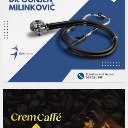
131
08:08
Thumbnail
KEŠ KVIZ 23 - 08.06.2022.
youtube
06:13
132
Thumbnail
"Tvoje minute sa Ivanom": Sa Veljkom Čolićem pričali
youtube
smo o...
133
06:54
Thumbnail
42 epizoda emisije Padrinovi mališani
youtube
14:47
134
Thumbnail
Gosti Padrino radija učesnici likovne kolonije "Kolo"
youtube
12:23
135
Thumbnail
Današnji gosti bili su Đorđe Ninković i Marko
youtube
Raičević isped...
136
10:07
Thumbnail
"Tvoje minute sa Ivanom": Upoznali smo mladog,
youtube
talentovanog i uspješnog...
137
13:15
Thumbnail