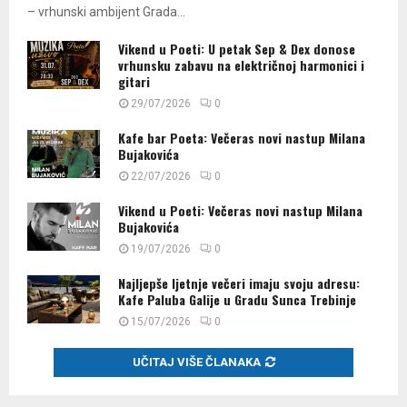
– vrhunski ambijent Grada...
Vikend u Poeti: U petak Sep & Dex donose
vrhunsku zabavu na električnoj harmonici i
gitari
29/07/2026
0
Kafe bar Poeta: Večeras novi nastup Milana
Bujakovića
22/07/2026
0
Vikend u Poeti: Večeras novi nastup Milana
Bujakovića
19/07/2026
0
Najljepše ljetnje večeri imaju svoju adresu:
Kafe Paluba Galije u Gradu Sunca Trebinje
15/07/2026
0
UČITAJ VIŠE ČLANAKA