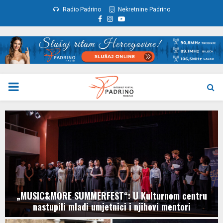
Radio Padrino
Nekretnine Padrino
Facebook
Instagram
Youtube
PRIMARY
MENU
„MUSIC&MORE SUMMERFEST“: U Kulturnom centru
nastupili mladi umjetnici i njihovi mentori