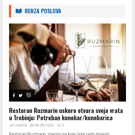
BERZA POSLOVA
Restoran Ruzmarin uskoro otvara svoja vrata
u Trebinju: Potreban konobar/konobarica
od
Urednik
08/08/2026
0
Restoran Ruzmarin, mjesto na koje ćete rado dovesti