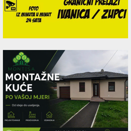
Thumbnail
Gošća Padrino radija bila je popadija Milica Mandić
youtube
ispred Fondacije...
112
11:14
Thumbnail
Tvoje minute sa Ivanom: Gost Aco Pejović (AUDIO)
youtube
06:29
113
Thumbnail
Tvoje minute sa Ivanom: Gost MIljan Vuković
youtube
10:20
114
Thumbnail
Tvoje minute sa Ivanom: Gost Nataša Ninković
youtube
16:57
115
Thumbnail
Gost Padrino radija bila je Jelena Milović
youtube
08:36
116
Thumbnail
Tvoje minute sa Ivanom: Svetlana Ceca Ražnatović
youtube
(AUDIO)
117
05:44
Thumbnail
Gost Padrino radija bio je Peđa Milojević
youtube
14:42