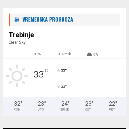
VREMENSKA PROGNOZA
Trebinje
Clear Sky
31%
3.3km/h
0%
°
C
33
33
°
°
33
32
°
23
°
24
°
23
°
22
°
PON
UTO
SRIJE
ČET
PET