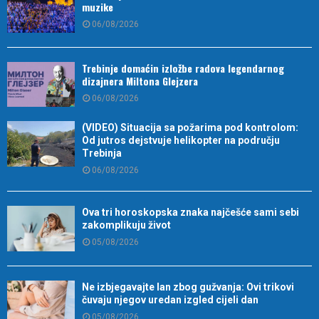
muzike
06/08/2026
Trebinje domaćin izložbe radova legendarnog
dizajnera Miltona Glejzera
06/08/2026
(VIDEO) Situacija sa požarima pod kontrolom:
Od jutros dejstvuje helikopter na području
Trebinja
06/08/2026
Ova tri horoskopska znaka najčešće sami sebi
zakomplikuju život
05/08/2026
Ne izbjegavajte lan zbog gužvanja: Ovi trikovi
čuvaju njegov uredan izgled cijeli dan
05/08/2026