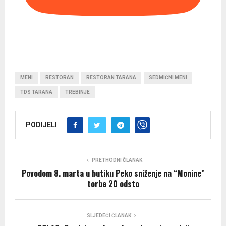
MENI
RESTORAN
RESTORAN TARANA
SEDMIČNI MENI
TDS TARANA
TREBINJE
PODIJELI
PRETHODNI ČLANAK
Povodom 8. marta u butiku Peko sniženje na “Monine”
torbe 20 odsto
SLJEDEĆI ČLANAK