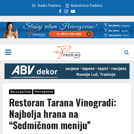
Radio Padrino
Nekretnine Padrino
Facebook
Instagram
Youtube
PRIMARY
MENU
Berza poslova
Hercegovina
Restoran Tarana Vinogradi:
Najbolja hrana na
“Sedmičnom meniju”