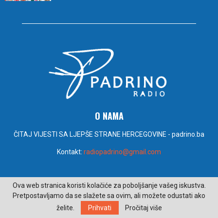
O NAMA
ČITAJ VIJESTI SA LJEPŠE STRANE HERCEGOVINE - padrino.ba
Kontakt:
radiopadrino@gmail.com
PRATITE NAS
Ova web stranica koristi kolačiće za poboljšanje vašeg iskustva.
Pretpostavljamo da se slažete sa ovim, ali možete odustati ako
želite.
Prihvati
Pročitaj više