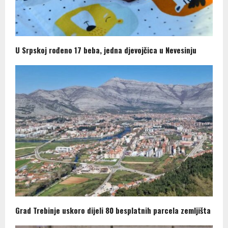
U Srpskoj rođeno 17 beba, jedna djevojčica u Nevesinju
Grad Trebinje uskoro dijeli 80 besplatnih parcela zemljišta