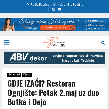
Radio Padrino
Nekretnine Padrino
Facebook
Instagram
Youtube
PRIMARY
MENU
Gdje izaći
Vijesti
GDJE IZAĆI? Restoran
Ognjište: Petak 2.maj uz duo
Butke i Dejo