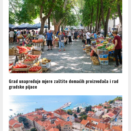
Grad unapređuje mjere zaštite domaćih proizvođača i rad
gradske pijace