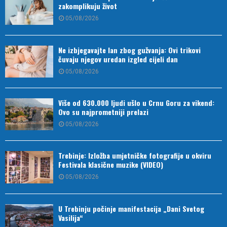
zakomplikuju život
05/08/2026
Ne izbjegavajte lan zbog gužvanja: Ovi trikovi
čuvaju njegov uredan izgled cijeli dan
05/08/2026
Više od 630.000 ljudi ušlo u Crnu Goru za vikend:
Ovo su najprometniji prelazi
05/08/2026
Trebinje: Izložba umjetničke fotografije u okviru
Festivala klasične muzike (VIDEO)
05/08/2026
U Trebinju počinje manifestacija „Dani Svetog
Vasilija“